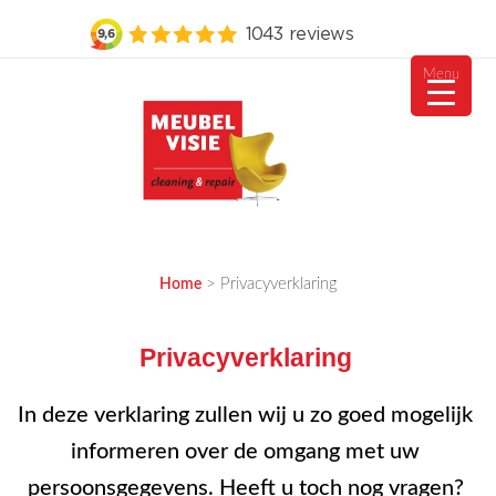
Menu
Ga
naar
de
inhoud
MEUBELVISIE
Passie voor meubels
>
Privacyverklaring
Home
Privacyverklaring
In deze verklaring zullen wij u zo goed mogelijk
informeren over de omgang met uw
persoonsgegevens. Heeft u toch nog vragen?