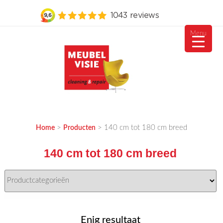
Menu
Ga
naar
de
inhoud
MEUBELVISIE
Passie voor meubels
>
>
140 cm tot 180 cm breed
Home
Producten
140 cm tot 180 cm breed
Enig resultaat