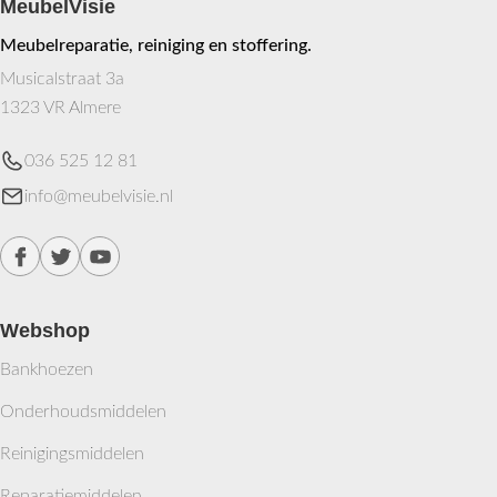
MeubelVisie
Meubelreparatie, reiniging en stoffering.
Musicalstraat 3a
1323 VR Almere
036 525 12 81
info@meubelvisie.nl
Webshop
Bankhoezen
Onderhoudsmiddelen
Reinigingsmiddelen
Reparatiemiddelen