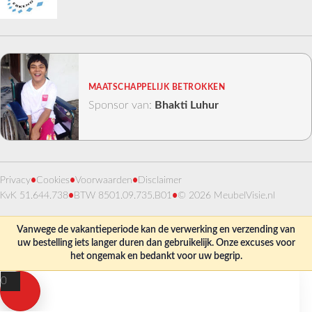
MAATSCHAPPELIJK BETROKKEN
Sponsor van:
Bhakti Luhur
Privacy
•
Cookies
•
Voorwaarden
•
Disclaimer
KvK 51.644.738
•
BTW 8501.09.735.B01
•
© 2026 MeubelVisie.nl
Vanwege de vakantieperiode kan de verwerking en verzending van
uw bestelling iets langer duren dan gebruikelijk. Onze excuses voor
het ongemak en bedankt voor uw begrip.
0