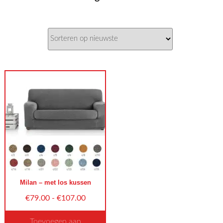
Milan – met los kussen
Prijsklasse:
€
79.00
-
€
107.00
€79.00
Toevoegen aan