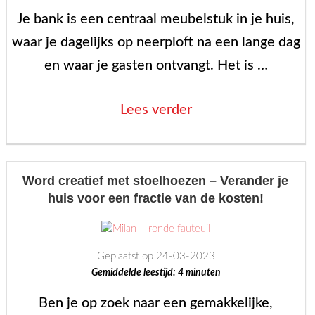
💚”
Je bank is een centraal meubelstuk in je huis,
waar je dagelijks op neerploft na een lange dag
en waar je gasten ontvangt. Het is …
“Een
Lees verder
frisse
start:
Je
Word creatief met stoelhoezen – Verander je
huis voor een fractie van de kosten!
bank
opnieuw
bekleden”
Geplaatst op 24-03-2023
Gemiddelde leestijd:
4
minuten
Ben je op zoek naar een gemakkelijke,