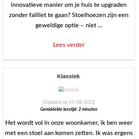
innovatieve manier om je huis te upgraden
zonder failliet te gaan? Stoelhoezen zijn een
geweldige optie – niet …
“Word
Lees verder
creatief
met
stoelhoezen
Klassiek
–
Verander
Geplaatst op 31-08-2022
je
Gemiddelde leestijd:
2
minuten
huis
Het wordt vol in onze woonkamer, ik ben weer
voor
met een stoel aan komen zetten. Ik was ergens
een