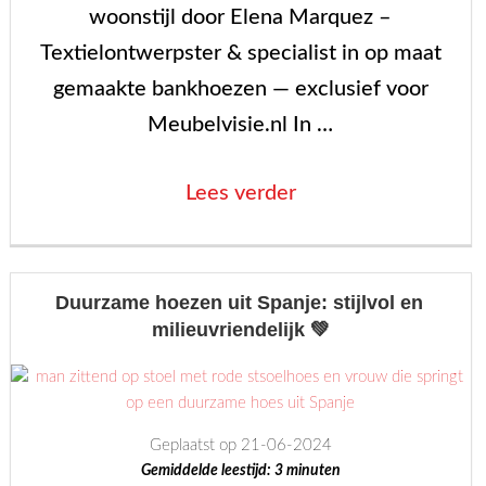
woonstijl door Elena Marquez –
Textielontwerpster & specialist in op maat
gemaakte bankhoezen — exclusief voor
Meubelvisie.nl In …
“Waarom
Lees verder
maatwerk
het
verschil
Duurzame hoezen uit Spanje: stijlvol en
milieuvriendelijk 💚
maakt”
Geplaatst op 21-06-2024
Gemiddelde leestijd:
3
minuten