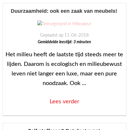
Ohmann
leder”
Duurzaamheid: ook een zaak van meubels!
Geplaatst op 11-06-2018
Gemiddelde leestijd:
3
minuten
Het milieu heeft de laatste tijd steeds meer te
lijden. Daarom is ecologisch en milieubewust
leven niet langer een luxe, maar een pure
noodzaak. Ook …
“Duurzaamheid:
Lees verder
ook
een
zaak