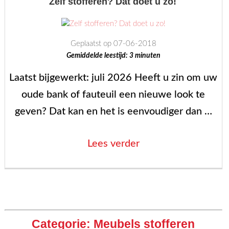
Zelf stofferen? Dat doet u zo!
van
meubels!”
Geplaatst op 07-06-2018
Gemiddelde leestijd:
3
minuten
Laatst bijgewerkt: juli 2026 Heeft u zin om uw
oude bank of fauteuil een nieuwe look te
geven? Dat kan en het is eenvoudiger dan …
“Zelf
Lees verder
stofferen?
Dat
Berichten
doet
paginering
u
Categorie:
Meubels stofferen
zo!”