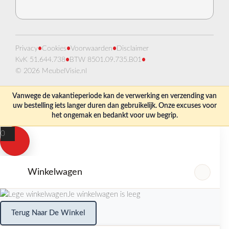
Privacy
•
Cookies
•
Voorwaarden
•
Disclaimer
KvK 51.644.738
•
BTW 8501.09.735.B01
•
© 2026 MeubelVisie.nl
Vanwege de vakantieperiode kan de verwerking en verzending van
uw bestelling iets langer duren dan gebruikelijk. Onze excuses voor
het ongemak en bedankt voor uw begrip.
0
Winkelwagen
Je winkelwagen is leeg
Terug Naar De Winkel