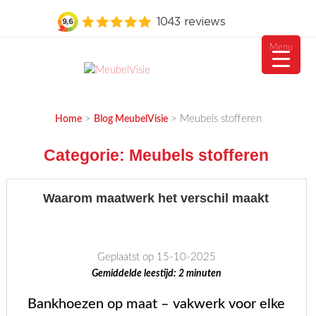
Menu
Ga
naar
MEUBELVISIE
Passie voor meubels
de
>
>
Meubels stofferen
Home
Blog MeubelVisie
inhoud
Categorie:
Meubels stofferen
Waarom maatwerk het verschil maakt
Geplaatst op 15-10-2025
Gemiddelde leestijd:
2
minuten
Bankhoezen op maat – vakwerk voor elke