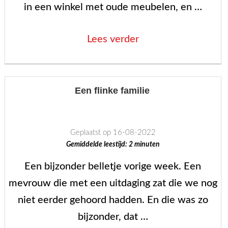
in een winkel met oude meubelen, en …
fractie
van
“Klassiek”
Lees verder
de
kosten!”
Een flinke familie
Geplaatst op 16-08-2022
Gemiddelde leestijd:
2
minuten
Een bijzonder belletje vorige week. Een
mevrouw die met een uitdaging zat die we nog
niet eerder gehoord hadden. En die was zo
bijzonder, dat …