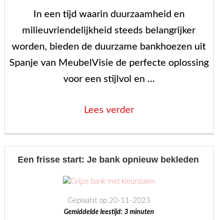
In een tijd waarin duurzaamheid en
milieuvriendelijkheid steeds belangrijker
worden, bieden de duurzame bankhoezen uit
Spanje van MeubelVisie de perfecte oplossing
voor een stijlvol en …
“Duurzame
Lees verder
hoezen
uit
Spanje:
Een frisse start: Je bank opnieuw bekleden
stijlvol
en
Geplaatst op 20-11-2023
milieuvriendelijk
Gemiddelde leestijd:
3
minuten