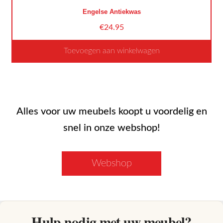
gekozen
Engelse Antiekwas
worden
€
24.95
op
de
Toevoegen aan winkelwagen
productpagina
Dit
product
heeft
meerdere
Alles voor uw meubels koopt u voordelig en
variaties.
snel in onze webshop!
Deze
optie
kan
Webshop
gekozen
worden
op
de
Hulp nodig met uw meubel?