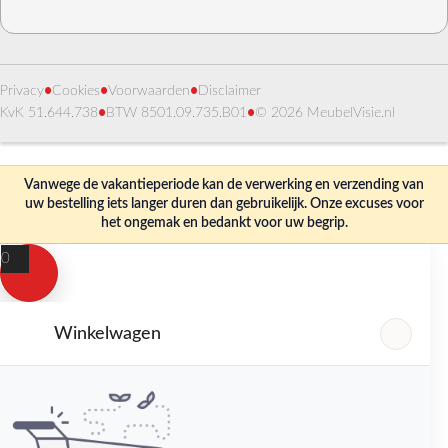
Privacy
•
Cookies
•
Voorwaarden
•
Disclaimer
KvK 51.644.738
•
BTW 8501.09.735.B01
•
© 2026 MeubelVisie.nl
Vanwege de vakantieperiode kan de verwerking en verzending van
uw bestelling iets langer duren dan gebruikelijk. Onze excuses voor
het ongemak en bedankt voor uw begrip.
0
Winkelwagen