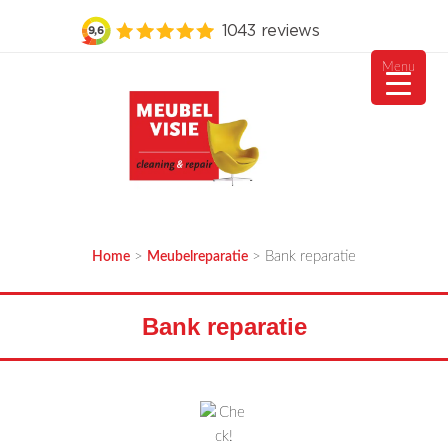
Menu
Ga
naar
de
inhoud
MEUBELVISIE
Passie voor meubels
>
>
Bank reparatie
Home
Meubelreparatie
Bank reparatie