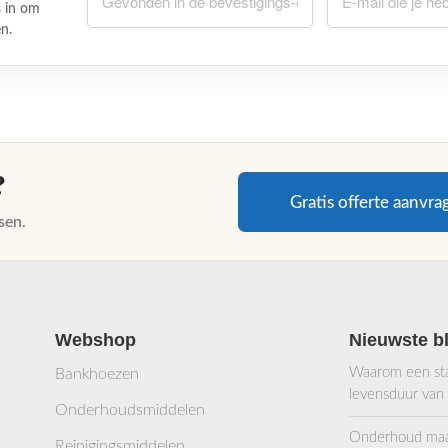
 in om
en.
?
Gratis offerte aanvra
sen.
Webshop
Nieuwste b
Waarom een stab
Bankhoezen
levensduur van
Onderhoudsmiddelen
Onderhoud maakt
Reinigingsmiddelen