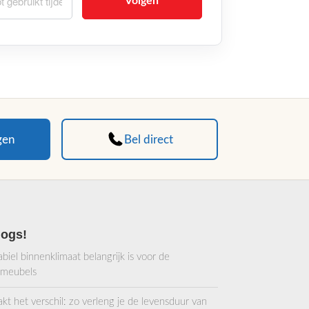
Volgen
gen
Bel direct
logs!
iel binnenklimaat belangrijk is voor de
 meubels
 het verschil: zo verleng je de levensduur van