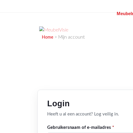
Meubelr
Ga
naar
de
MEUBELVISIE
Passie voor meubels
>
Mijn account
inhoud
Home
Login
Heeft u al een account? Log veilig in.
Vereist
Gebruikersnaam of e-mailadres
*