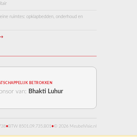
tair
kleine ruimtes: opklapbedden, onderhoud en
→
TSCHAPPELIJK BETROKKEN
onsor van:
Bhakti Luhur
738
•
BTW 8501.09.735.B01
•
© 2026 MeubelVisie.nl