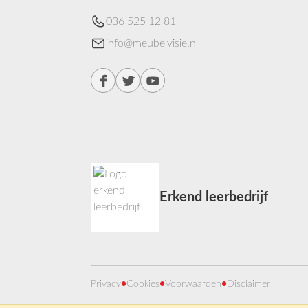
036 525 12 81
info@meubelvisie.nl
Erkend leerbedrijf
Privacy
•
Cookies
•
Voorwaarden
•
Disclaimer