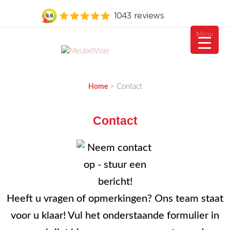
Menu
Ga
naar
MEUBELVISIE
Passie voor meubels
de
>
Contact
Home
inhoud
Contact
Heeft u vragen of opmerkingen? Ons team staat
voor u klaar! Vul het onderstaande formulier in