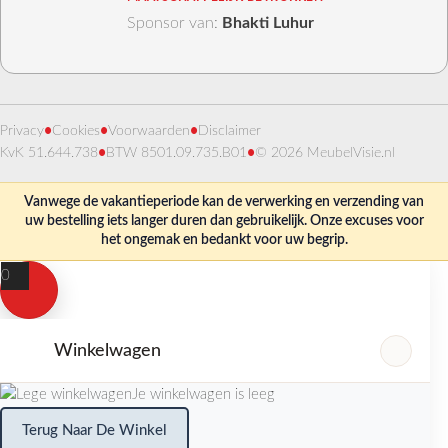
Sponsor van:
Bhakti Luhur
Privacy
•
Cookies
•
Voorwaarden
•
Disclaimer
KvK 51.644.738
•
BTW 8501.09.735.B01
•
© 2026 MeubelVisie.nl
Vanwege de vakantieperiode kan de verwerking en verzending van
uw bestelling iets langer duren dan gebruikelijk. Onze excuses voor
het ongemak en bedankt voor uw begrip.
0
Winkelwagen
Je winkelwagen is leeg
Terug Naar De Winkel