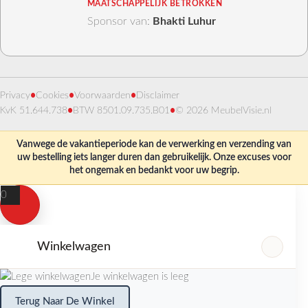
MAATSCHAPPELIJK BETROKKEN
Sponsor van:
Bhakti Luhur
Privacy
•
Cookies
•
Voorwaarden
•
Disclaimer
KvK 51.644.738
•
BTW 8501.09.735.B01
•
© 2026 MeubelVisie.nl
Vanwege de vakantieperiode kan de verwerking en verzending van
uw bestelling iets langer duren dan gebruikelijk. Onze excuses voor
het ongemak en bedankt voor uw begrip.
0
Winkelwagen
Je winkelwagen is leeg
Terug Naar De Winkel