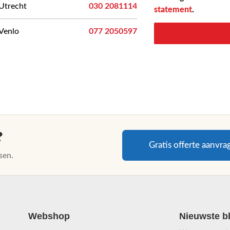
Utrecht
030 2081114
statement
.
Venlo
077 2050597
?
Gratis offerte aanvra
sen.
Webshop
Nieuwste b