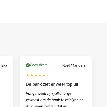
iska
Geverifieerd
Roel Manders
✓
★★★★★
De bank ziet er weer top uit
Vorige week zijn jullie langs
geweest om de bank te reinigen en
ik wil even zeggen dat er