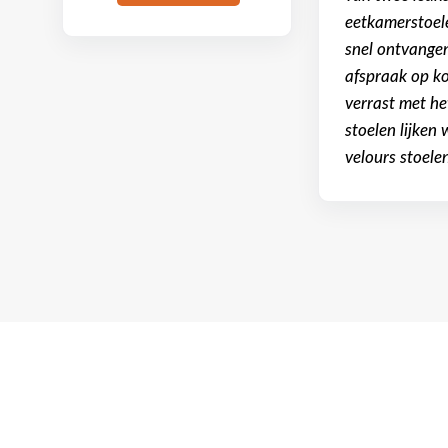
eetkamerstoele
snel ontvange
afspraak op kor
verrast met he
stoelen lijken
velours stoele