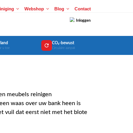
einiging
Webshop
Blog
Contact
Inloggen
land
CO₂-bewust
r u toe
Circulaire aanpak
er een waas over uw bank heen is
 vuil dat eerst niet met het blote