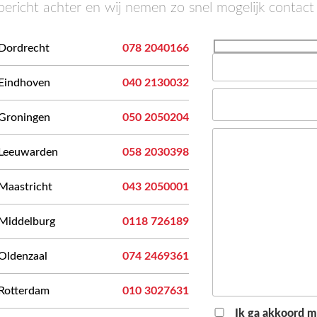
bericht achter en wij nemen zo snel mogelijk contact
Dordrecht
078 2040166
Eindhoven
040 2130032
Groningen
050 2050204
Leeuwarden
058 2030398
Maastricht
043 2050001
Middelburg
0118 726189
Oldenzaal
074 2469361
Rotterdam
010 3027631
Ik ga akkoord 