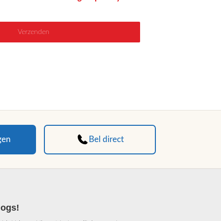
gen
Bel direct
logs!