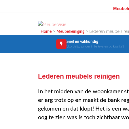
Meubelr
Ga
naar
de
MEUBELVISIE
Passie voor meubels
>
>
Lederen meubels rei
Home
Meubelreiniging
inhoud
Snel en vakkundig
Voordelig, zonder in te leveren op kwaliteit
Lederen meubels reinigen
In het midden van de woonkamer sta
er erg trots op en maakt de bank reg
gekomen en dat klopt! Het is een waa
oog te zien was is toch zichtbaar w