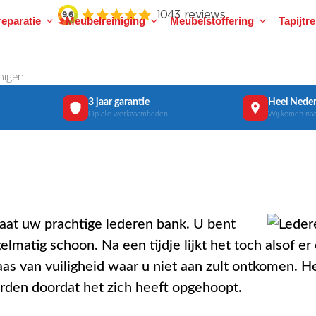
eparatie
Meubelreiniging
Meubelstoffering
Tapijtr
nigen
3 jaar garantie
Heel Neder
Op alle werkzaamheden
Wij komen naa
at uw prachtige lederen bank. U bent
elmatig schoon. Na een tijdje lijkt het toch alsof 
s van vuiligheid waar u niet aan zult ontkomen. Het
orden doordat het zich heeft opgehoopt.