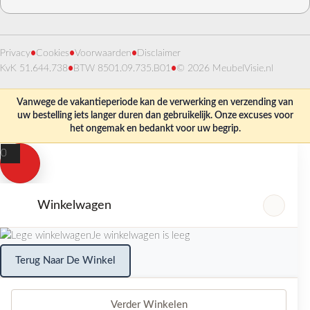
Privacy
•
Cookies
•
Voorwaarden
•
Disclaimer
KvK 51.644.738
•
BTW 8501.09.735.B01
•
© 2026 MeubelVisie.nl
Vanwege de vakantieperiode kan de verwerking en verzending van
uw bestelling iets langer duren dan gebruikelijk. Onze excuses voor
het ongemak en bedankt voor uw begrip.
0
Winkelwagen
Je winkelwagen is leeg
Terug Naar De Winkel
Verder Winkelen