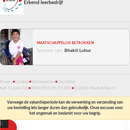
Erkend leerbedrijf
MAATSCHAPPELIJK BETROKKEN
Sponsor van:
Bhakti Luhur
Privacy
•
Cookies
•
Voorwaarden
•
Disclaimer
KvK 51.644.738
•
BTW 8501.09.735.B01
•
© 2026 MeubelVisie.nl
Vanwege de vakantieperiode kan de verwerking en verzending van
uw bestelling iets langer duren dan gebruikelijk. Onze excuses voor
het ongemak en bedankt voor uw begrip.
0