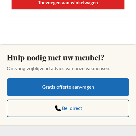
Toevoegen aan winkelwagen
tot
€89.95
Dit
product
heeft
meerdere
variaties.
Hulp nodig met uw meubel?
Deze
optie
Ontvang vrijblijvend advies van onze vakmensen.
kan
gekozen
worden
Gratis offerte aanvragen
op
de
Bel direct
productpagina