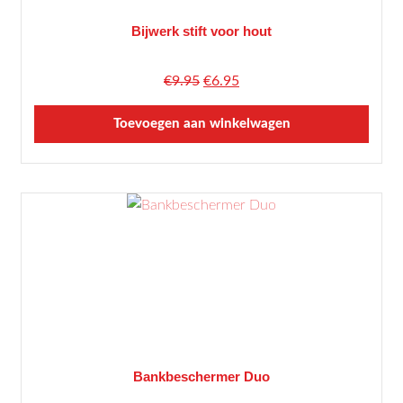
Bijwerk stift voor hout
Oorspronkelijke
Huidige
€
9.95
€
6.95
prijs
prijs
Toevoegen aan winkelwagen
was:
is:
€9.95.
€6.95.
Dit
product
heeft
meerdere
variaties.
Deze
optie
kan
gekozen
worden
Bankbeschermer Duo
op