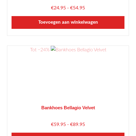
de
Prijsklasse:
€
24.95
-
€
54.95
productpagina
€24.95
Toevoegen aan winkelwagen
tot
€54.95
Dit
product
Tot −24%
heeft
meerdere
variaties.
Deze
optie
kan
gekozen
worden
Bankhoes Bellagio Velvet
op
de
Prijsklasse:
€
59.95
-
€
89.95
productpagina
€59.95