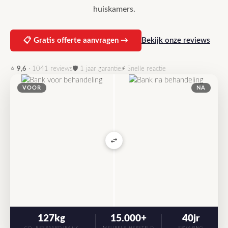
huiskamers.
Bekijk onze reviews
📋 Gratis offerte aanvragen →
⭐
9,6
· 1041 reviews
🛡 1 jaar garantie
⚡ Snelle reactie
VOOR
NA
127kg
15.000+
40jr