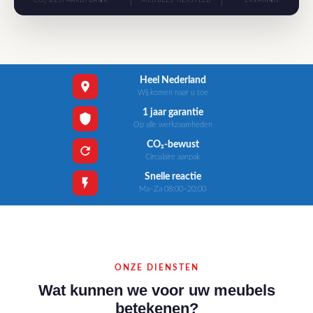
CO₂ BESPAARD/BANK
MEUBELS HERSTELD
ERVARING
Heel Nederland
Wij komen naar u toe
1 jaar garantie
Op alle werkzaamheden
CO₂-bewust
Circulaire aanpak
Snelle reactie
Ma–Za 08:00–20:00
ONZE DIENSTEN
Wat kunnen we voor uw meubels
betekenen?