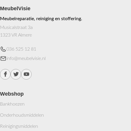
MeubelVisie
Meubelreparatie, reiniging en stoffering.
Musicalstraat 3a
1323 VR Almere
036 525 12 81
info@meubelvisie.nl
Webshop
Bankhoezen
Onderhoudsmiddelen
Reinigingsmiddelen