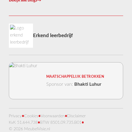
Bekijk alle blogs
→
Erkend leerbedrijf
MAATSCHAPPELIJK BETROKKEN
Sponsor van:
Bhakti Luhur
Privacy
•
Cookies
•
Voorwaarden
•
Disclaimer
KvK 51.644.738
•
BTW 8501.09.735.B01
•
© 2026 MeubelVisie.nl