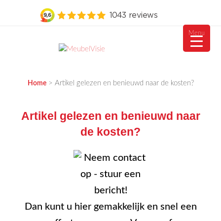
Menu
Ga
naar
MEUBELVISIE
Passie voor meubels
de
>
Artikel gelezen en benieuwd naar de kosten?
Home
inhoud
Artikel gelezen en benieuwd naar
de kosten?
Dan kunt u hier gemakkelijk en snel een