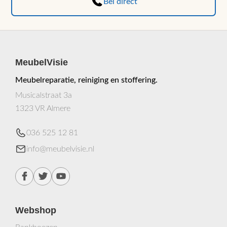
Bel direct
MeubelVisie
Meubelreparatie, reiniging en stoffering.
Musicalstraat 3a
1323 VR Almere
036 525 12 81
info@meubelvisie.nl
Webshop