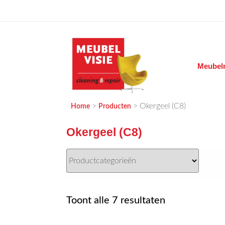
Ga
naar
de
inhoud
Meubelr
MEUBELVISIE
Passie voor meubels
>
>
Okergeel (C8)
Home
Producten
Okergeel (C8)
Gesorteerd
Toont alle 7 resultaten
op