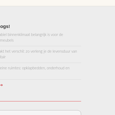
logs!
iel binnenklimaat belangrijk is voor de
 meubels
 het verschil: zo verleng je de levensduur van
tair
kleine ruimtes: opklapbedden, onderhoud en
→