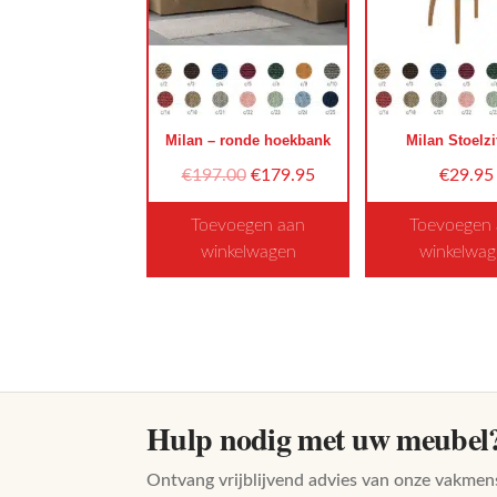
Deze
Dez
optie
opti
kan
kan
gekozen
gek
worden
wor
Milan – ronde hoekbank
Milan Stoelzi
op
op
Oorspronkelijke
Huidige
€
197.00
€
179.95
€
29.95
de
de
prijs
prijs
productpagina
pro
Toevoegen aan
Toevoegen
was:
is:
winkelwagen
winkelwa
€197.00.
€179.95.
Dit
Dit
product
pro
heeft
heef
meerdere
mee
variaties.
vari
Deze
Dez
Hulp nodig met uw meubel
optie
opti
kan
kan
Ontvang vrijblijvend advies van onze vakmen