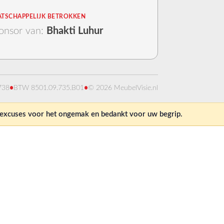
TSCHAPPELIJK BETROKKEN
onsor van:
Bhakti Luhur
738
•
BTW 8501.09.735.B01
•
© 2026 MeubelVisie.nl
e excuses voor het ongemak en bedankt voor uw begrip.