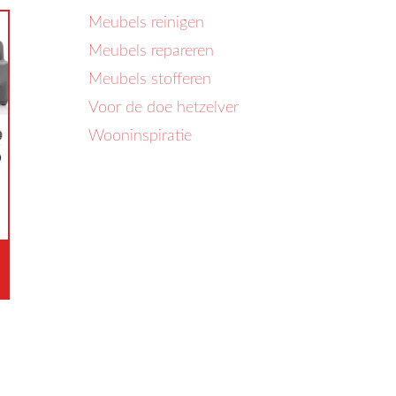
Meubels reinigen
Meubels repareren
Meubels stofferen
Voor de doe hetzelver
Wooninspiratie
jsklasse:
9.00
t
07.00