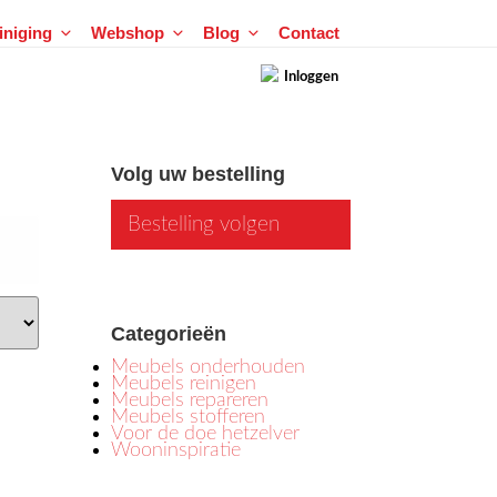
einiging
Webshop
Blog
Contact
Inloggen
Volg uw bestelling
Bestelling volgen
Categorieën
Meubels onderhouden
Meubels reinigen
Meubels repareren
Meubels stofferen
Voor de doe hetzelver
Wooninspiratie