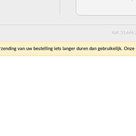
KvK 51.644.
ending van uw bestelling iets langer duren dan gebruikelijk. Onz