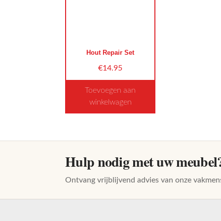
Hout Repair Set
€
14.95
Toevoegen aan
winkelwagen
Dit
product
heeft
meerdere
Hulp nodig met uw meubel
variaties.
Deze
Ontvang vrijblijvend advies van onze vakmen
optie
kan
gekozen