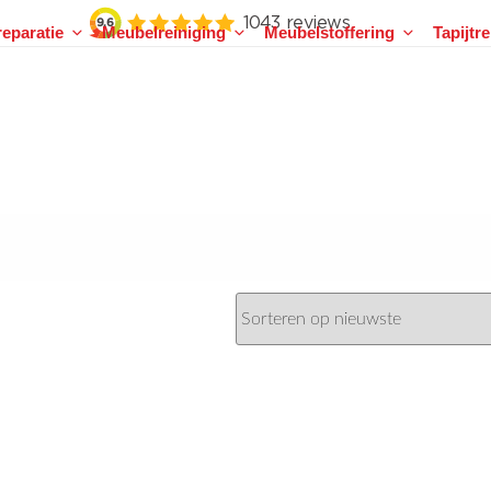
eparatie
Meubelreiniging
Meubelstoffering
Tapijtr