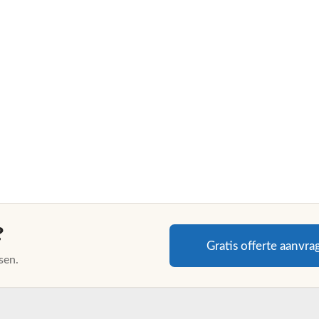
?
Gratis offerte aanvra
sen.