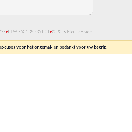
738
•
BTW 8501.09.735.B01
•
© 2026 MeubelVisie.nl
e excuses voor het ongemak en bedankt voor uw begrip.