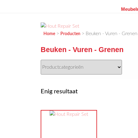
Meubelr
Ga
naar
de
MEUBELVISIE
Passie voor meubels
>
>
Beuken - Vuren - Grenen
Home
Producten
inhoud
Beuken - Vuren - Grenen
Enig resultaat