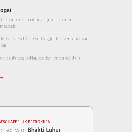
logs!
iel binnenklimaat belangrijk is voor de
 meubels
 het verschil: zo verleng je de levensduur van
tair
kleine ruimtes: opklapbedden, onderhoud en
→
TSCHAPPELIJK BETROKKEN
onsor van:
Bhakti Luhur