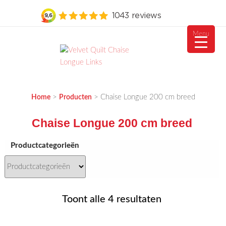
Menu
Ga
naar
de
MEUBELVISIE
Passie voor meubels
inhoud
>
>
Chaise Longue 200 cm breed
Home
Producten
Chaise Longue 200 cm breed
Productcategorieën
Gesorteerd
Toont alle 4 resultaten
op