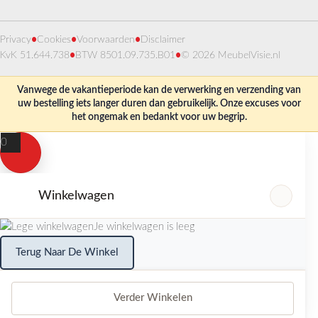
Privacy
•
Cookies
•
Voorwaarden
•
Disclaimer
KvK 51.644.738
•
BTW 8501.09.735.B01
•
© 2026 MeubelVisie.nl
Vanwege de vakantieperiode kan de verwerking en verzending van
uw bestelling iets langer duren dan gebruikelijk. Onze excuses voor
het ongemak en bedankt voor uw begrip.
0
Winkelwagen
Je winkelwagen is leeg
Terug Naar De Winkel
Verder Winkelen