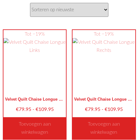
nieuwste
Tot −19%
Tot −19%
Velvet Quilt Chaise Longue Links
Velvet Quilt Chaise Longue Rechts
Prijsklasse:
Prijskla
€
79.95
-
€
109.95
€
79.95
-
€
109.95
€79.95
€79.95
Toevoegen aan
Toevoegen aan
tot
tot
winkelwagen
winkelwagen
€109.95
€109.9