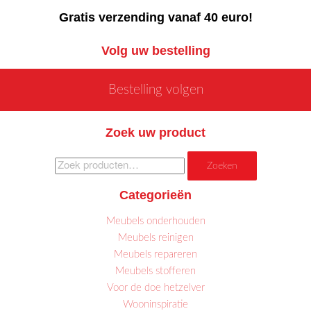
Gratis verzending vanaf 40 euro!
Volg uw bestelling
Bestelling volgen
Zoek uw product
Zoeken
Zoeken
naar:
Categorieën
Meubels onderhouden
Meubels reinigen
Meubels repareren
Meubels stofferen
Voor de doe hetzelver
Wooninspiratie