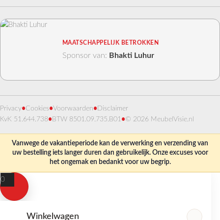
MAATSCHAPPELIJK BETROKKEN
Sponsor van:
Bhakti Luhur
Privacy
•
Cookies
•
Voorwaarden
•
Disclaimer
KvK 51.644.738
•
BTW 8501.09.735.B01
•
© 2026 MeubelVisie.nl
Vanwege de vakantieperiode kan de verwerking en verzending van
uw bestelling iets langer duren dan gebruikelijk. Onze excuses voor
het ongemak en bedankt voor uw begrip.
0
Winkelwagen