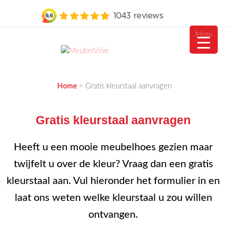
Menu
Ga
naar
MEUBELVISIE
Passie voor meubels
de
>
Gratis kleurstaal aanvragen
Home
inhoud
Gratis kleurstaal aanvragen
Heeft u een mooie meubelhoes gezien maar
twijfelt u over de kleur? Vraag dan een gratis
kleurstaal aan. Vul hieronder het formulier in en
laat ons weten welke kleurstaal u zou willen
ontvangen.