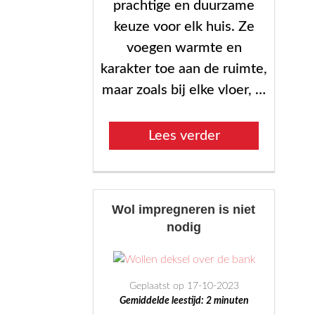
kopen.”
prachtige en duurzame
keuze voor elk huis. Ze
voegen warmte en
karakter toe aan de ruimte,
maar zoals bij elke vloer, …
“Hoe
Lees verder
je
houten
vloeren
Wol impregneren is niet
kunt
nodig
beschermen
tegen
beschadiging”
Geplaatst op 17-10-2023
Gemiddelde leestijd:
2
minuten