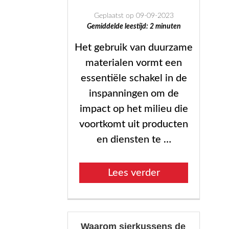
Geplaatst op 09-09-2023
Gemiddelde leestijd:
2
minuten
Het gebruik van duurzame
materialen vormt een
essentiële schakel in de
inspanningen om de
impact op het milieu die
voortkomt uit producten
en diensten te …
“Laten
Lees verder
we
het
hebben
Waarom sierkussens de