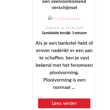
een veelvoorkomend
en
verschijnsel
milieuvriendeli
💚”
Geplaatst op 19-04-2024
Gemiddelde leestijd:
3
minuten
Als je een bankstel hebt of
erover nadenkt er een aan
te schaffen, ben je vast
bekend met het fenomeen
plooivorming.
Plooivorming is een
normaal …
“Plooivorming
Lees verder