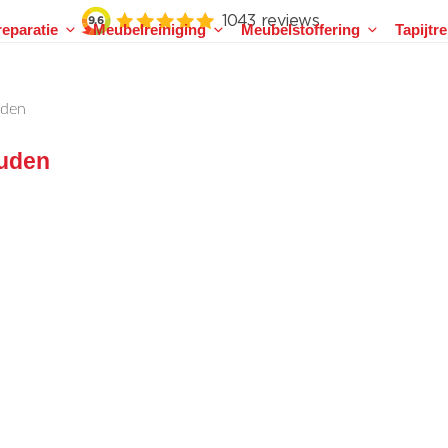
eparatie
Meubelreiniging
Meubelstoffering
Tapijtr
uden
uden