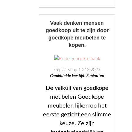
op
een
bank:
Vaak denken mensen
een
goedkoop uit te zijn door
veelvoorkomen
goedkope meubelen te
verschijnsel”
kopen.
Geplaatst op 10-12-2023
Gemiddelde leestijd:
3
minuten
De valkuil van goedkope
meubelen Goedkope
meubelen lijken op het
eerste gezicht een slimme
keuze. Ze zijn