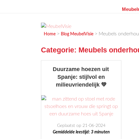
Meubelr
Ga
naar
de
MEUBELVISIE
Passie voor meubels
>
>
Meubels onderho
Home
Blog MeubelVisie
inhoud
Categorie:
Meubels onderho
Duurzame hoezen uit
Spanje: stijlvol en
milieuvriendelijk 💚
Geplaatst op 21-06-2024
Gemiddelde leestijd:
3
minuten