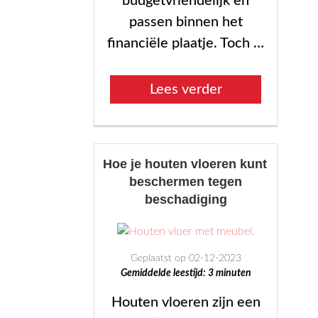
budgetvriendelijk en
passen binnen het
financiële plaatje. Toch …
“Vaak
Lees verder
denken
mensen
goedkoop
Hoe je houten vloeren kunt
uit
beschermen tegen
te
beschadiging
zijn
door
goedkope
Geplaatst op 02-12-2023
Gemiddelde leestijd:
3
minuten
meubelen
te
Houten vloeren zijn een