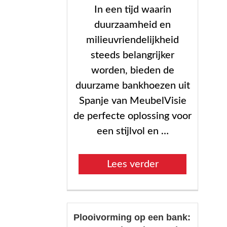
In een tijd waarin
duurzaamheid en
milieuvriendelijkheid
steeds belangrijker
worden, bieden de
duurzame bankhoezen uit
Spanje van MeubelVisie
de perfecte oplossing voor
een stijlvol en …
“Duurzame
Lees verder
hoezen
uit
Spanje:
Plooivorming op een bank:
stijlvol