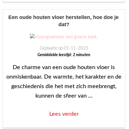
slimme
keuze:
Een oude houten vloer herstellen, hoe doe je
dat?
Reparatie
voor
je
Geplaatst op 01-11-2023
portemonnee
Gemiddelde leestijd:
2
minuten
en
De charme van een oude houten vloer is
de
onmiskenbaar. De warmte, het karakter en de
planeet!”
geschiedenis die het met zich meebrengt,
kunnen de sfeer van …
“Een
Lees verder
oude