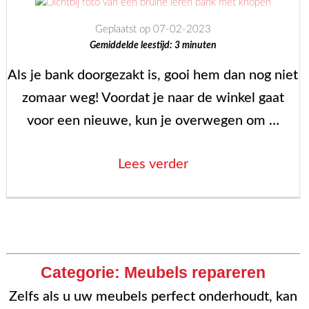
deze
Geplaatst op 07-02-2023
checklist!”
Gemiddelde leestijd:
3
minuten
Als je bank doorgezakt is, gooi hem dan nog niet
zomaar weg! Voordat je naar de winkel gaat
voor een nieuwe, kun je overwegen om …
““Help!
Lees verder
Mijn
bank
Berichten
is
paginering
doorgezakt!”
Categorie:
Meubels repareren
Zelfs als u uw meubels perfect onderhoudt, kan