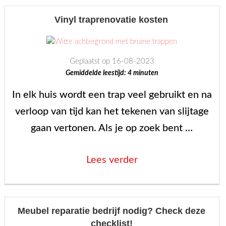
doorgezakte
banken:
Vinyl traprenovatie kosten
Bespaar
geld
Geplaatst op 16-08-2023
en
Gemiddelde leestijd:
4
minuten
geniet
In elk huis wordt een trap veel gebruikt en na
van
verloop van tijd kan het tekenen van slijtage
comfort”
gaan vertonen. Als je op zoek bent …
“Vinyl
Lees verder
traprenovatie
kosten”
Meubel reparatie bedrijf nodig? Check deze
checklist!