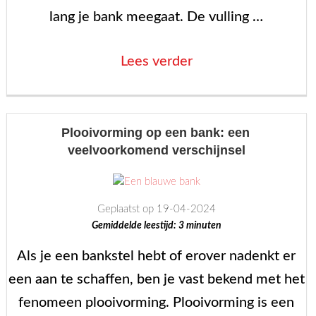
lang je bank meegaat. De vulling …
“De
Lees verder
Beste
Vulling
voor
Plooivorming op een bank: een
veelvoorkomend verschijnsel
je
Bank:
Kies
Geplaatst op 19-04-2024
Comfort
Gemiddelde leestijd:
3
minuten
en
Als je een bankstel hebt of erover nadenkt er
Duurzaamheid”
een aan te schaffen, ben je vast bekend met het
fenomeen plooivorming. Plooivorming is een