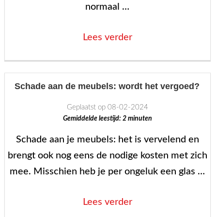
normaal …
“Plooivorming
Lees verder
op
een
bank:
Schade aan de meubels: wordt het vergoed?
een
Geplaatst op 08-02-2024
veelvoorkomend
Gemiddelde leestijd:
2
minuten
verschijnsel”
Schade aan je meubels: het is vervelend en
brengt ook nog eens de nodige kosten met zich
mee. Misschien heb je per ongeluk een glas …
“Schade
Lees verder