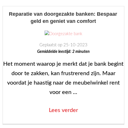
houten
vloer
Reparatie van doorgezakte banken: Bespaar
geld en geniet van comfort
herstellen,
hoe
doe
Geplaatst op 25-10-2023
je
Gemiddelde leestijd:
2
minuten
dat?”
Het moment waarop je merkt dat je bank begint
door te zakken, kan frustrerend zijn. Maar
voordat je haastig naar de meubelwinkel rent
voor een …
“Reparatie
Lees verder
van