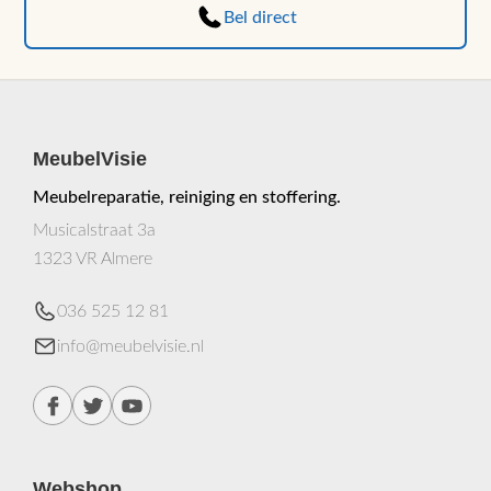
Bel direct
MeubelVisie
Meubelreparatie, reiniging en stoffering.
Musicalstraat 3a
1323 VR Almere
036 525 12 81
info@meubelvisie.nl
Webshop