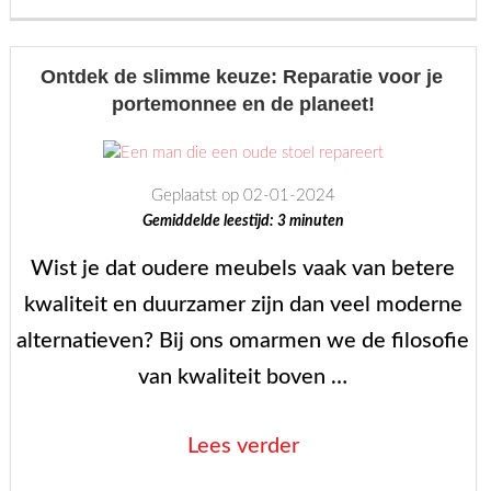
aan
de
meubels:
Ontdek de slimme keuze: Reparatie voor je
portemonnee en de planeet!
wordt
het
vergoed?”
Geplaatst op 02-01-2024
Gemiddelde leestijd:
3
minuten
Wist je dat oudere meubels vaak van betere
kwaliteit en duurzamer zijn dan veel moderne
alternatieven? Bij ons omarmen we de filosofie
van kwaliteit boven …
“Ontdek
Lees verder
de