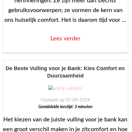
herinneringen. Ze zijn meer dan slechts
gebruiksvoorwerpen; ze vormen de kern van
ons huiselijk comfort. Het is daarom tijd voor …
“Pleidooi
Lees verder
voor
Afschaffing
van
De Beste Vulling voor je Bank: Kies Comfort en
Duurzaamheid
BTW
op
Meubelreparaties”
Geplaatst op 05-09-2024
Gemiddelde leestijd:
3
minuten
Het kiezen van de juiste vulling voor je bank kan
een groot verschil maken in je zitcomfort en hoe