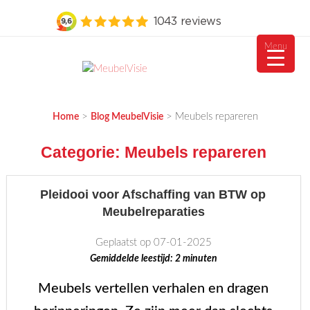
Menu
Ga
naar
MEUBELVISIE
Passie voor meubels
de
>
>
Meubels repareren
Home
Blog MeubelVisie
inhoud
Categorie:
Meubels repareren
Pleidooi voor Afschaffing van BTW op
Meubelreparaties
Geplaatst op 07-01-2025
Gemiddelde leestijd:
2
minuten
Meubels vertellen verhalen en dragen