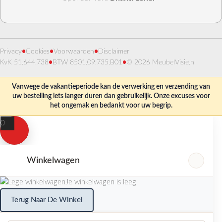
Privacy
•
Cookies
•
Voorwaarden
•
Disclaimer
KvK 51.644.738
•
BTW 8501.09.735.B01
•
© 2026 MeubelVisie.nl
Vanwege de vakantieperiode kan de verwerking en verzending van
uw bestelling iets langer duren dan gebruikelijk. Onze excuses voor
het ongemak en bedankt voor uw begrip.
0
Winkelwagen
Je winkelwagen is leeg
Terug Naar De Winkel