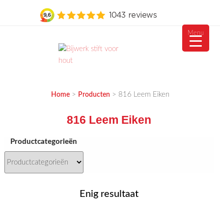
Menu
Ga
naar
de
MEUBELVISIE
Passie voor meubels
inhoud
>
>
816 Leem Eiken
Home
Producten
816 Leem Eiken
Productcategorieën
Enig resultaat