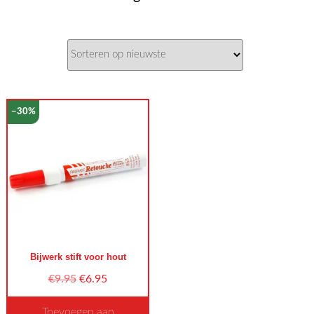
−30%
Bijwerk stift voor hout
Oorspronkelijke
Huidige
€
9.95
€
6.95
prijs
prijs
Toevoegen aan