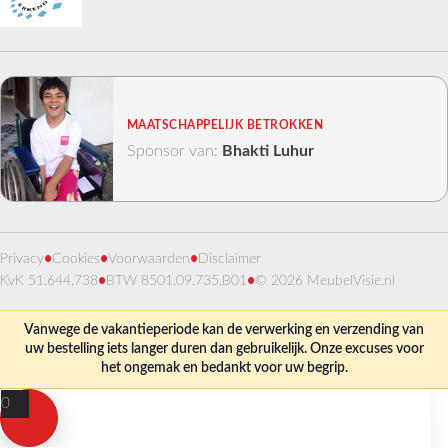
MAATSCHAPPELIJK BETROKKEN
Sponsor van:
Bhakti Luhur
Privacy
•
Cookies
•
Voorwaarden
•
Disclaimer
KvK 51.644.738
•
BTW 8501.09.735.B01
•
© 2026 MeubelVisie.nl
Vanwege de vakantieperiode kan de verwerking en verzending van
uw bestelling iets langer duren dan gebruikelijk. Onze excuses voor
het ongemak en bedankt voor uw begrip.
0