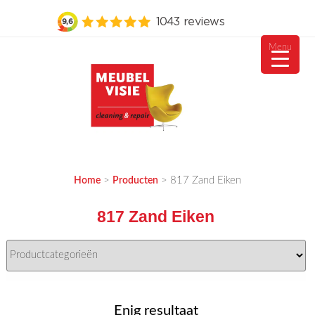
Menu
Ga
naar
de
inhoud
MEUBELVISIE
Passie voor meubels
>
>
817 Zand Eiken
Home
Producten
817 Zand Eiken
Enig resultaat