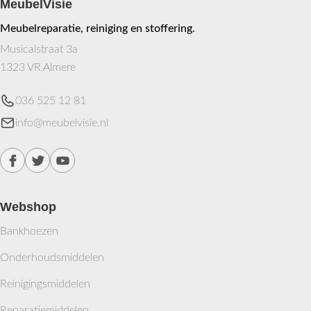
MeubelVisie
Meubelreparatie, reiniging en stoffering.
Musicalstraat 3a
1323 VR Almere
036 525 12 81
info@meubelvisie.nl
Webshop
Bankhoezen
Onderhoudsmiddelen
Reinigingsmiddelen
Reparatiemiddelen