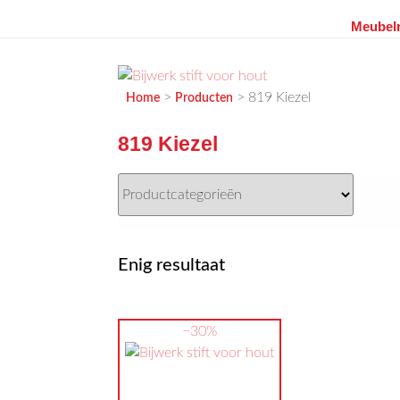
Meubelr
Ga
naar
de
MEUBELVISIE
Passie voor meubels
>
>
819 Kiezel
Home
Producten
inhoud
819 Kiezel
Enig resultaat
−30%