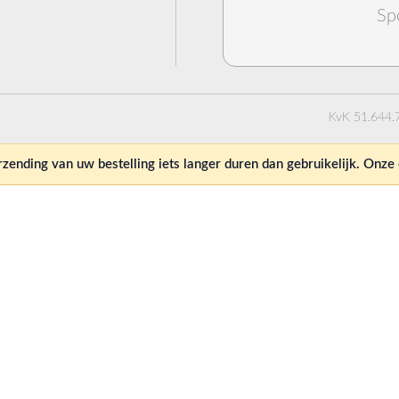
Sp
KvK 51.644.
ending van uw bestelling iets langer duren dan gebruikelijk. Onz