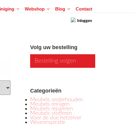
einiging
Webshop
Blog
Contact
Inloggen
Volg uw bestelling
Bestelling volgen
Categorieën
Meubels onderhouden
Meubels reinigen
Meubels repareren
Meubels stofferen
Voor de doe hetzelver
Wooninspiratie