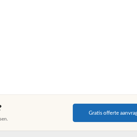
?
Gratis offerte aanvra
sen.