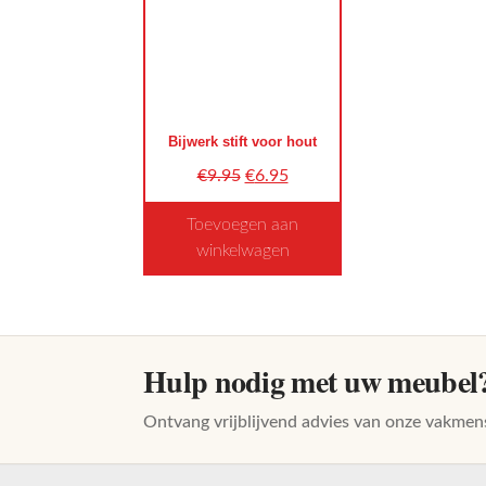
Bijwerk stift voor hout
Oorspronkelijke
Huidige
€
9.95
€
6.95
prijs
prijs
Toevoegen aan
was:
is:
winkelwagen
€9.95.
€6.95.
Dit
product
heeft
meerdere
Hulp nodig met uw meubel
variaties.
Deze
Ontvang vrijblijvend advies van onze vakmen
optie
kan