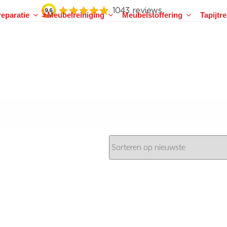
eparatie
Meubelreiniging
Meubelstoffering
Tapijtr