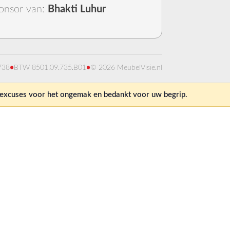
onsor van:
Bhakti Luhur
738
•
BTW 8501.09.735.B01
•
© 2026 MeubelVisie.nl
e excuses voor het ongemak en bedankt voor uw begrip.