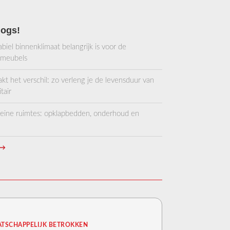
logs!
iel binnenklimaat belangrijk is voor de
 meubels
 het verschil: zo verleng je de levensduur van
tair
kleine ruimtes: opklapbedden, onderhoud en
→
TSCHAPPELIJK BETROKKEN