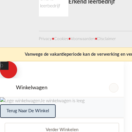
Erkend leerbedrijf
Privacy
•
Cookies
•
Voorwaarden
•
Disclaimer
Vanwege de vakantieperiode kan de verwerking en verz
0
Winkelwagen
Je winkelwagen is leeg
Terug Naar De Winkel
Verder Winkelen