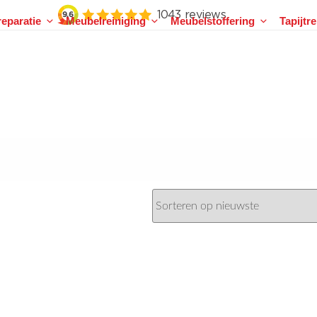
eparatie
Meubelreiniging
Meubelstoffering
Tapijtr