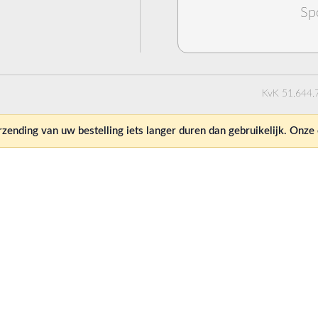
Sp
KvK 51.644.
ending van uw bestelling iets langer duren dan gebruikelijk. Onz