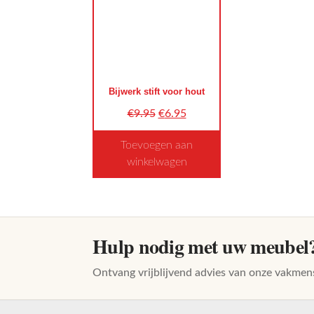
Bijwerk stift voor hout
Oorspronkelijke
Huidige
€
9.95
€
6.95
prijs
prijs
Toevoegen aan
was:
is:
winkelwagen
€9.95.
€6.95.
Dit
product
heeft
meerdere
Hulp nodig met uw meubel
variaties.
Deze
Ontvang vrijblijvend advies van onze vakmen
optie
kan