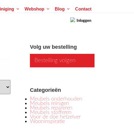
einiging
Webshop
Blog
Contact
Inloggen
Volg uw bestelling
Bestelling volgen
Categorieën
Meubels onderhouden
Meubels reinigen
Meubels repareren
Meubels stofferen
Voor de doe hetzelver
Wooninspiratie