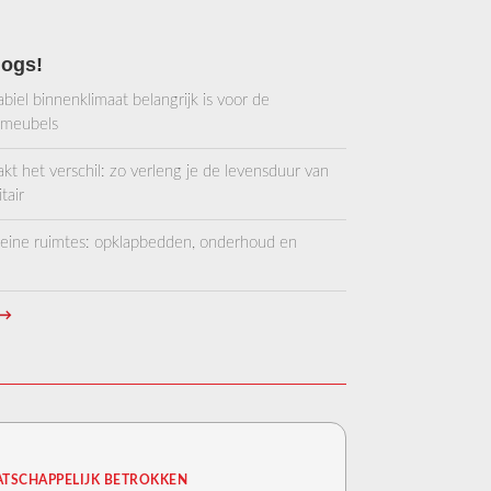
logs!
iel binnenklimaat belangrijk is voor de
 meubels
 het verschil: zo verleng je de levensduur van
tair
kleine ruimtes: opklapbedden, onderhoud en
→
TSCHAPPELIJK BETROKKEN