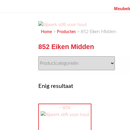
Meubelr
Ga
naar
de
MEUBELVISIE
Passie voor meubels
>
>
852 Eiken Midden
Home
Producten
inhoud
852 Eiken Midden
Enig resultaat
−30%