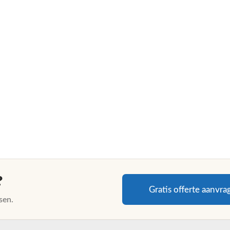
?
Gratis offerte aanvra
sen.