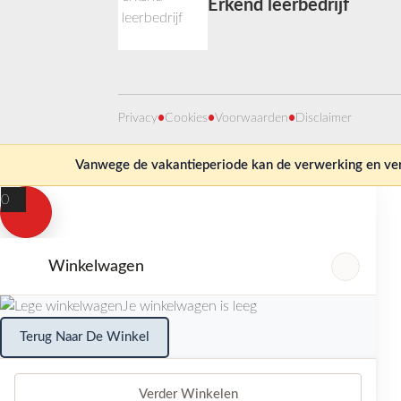
Erkend leerbedrijf
Privacy
•
Cookies
•
Voorwaarden
•
Disclaimer
Vanwege de vakantieperiode kan de verwerking en verz
0
Winkelwagen
Je winkelwagen is leeg
Terug Naar De Winkel
Verder Winkelen