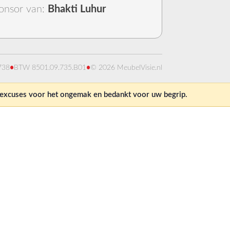
onsor van:
Bhakti Luhur
738
•
BTW 8501.09.735.B01
•
© 2026 MeubelVisie.nl
e excuses voor het ongemak en bedankt voor uw begrip.