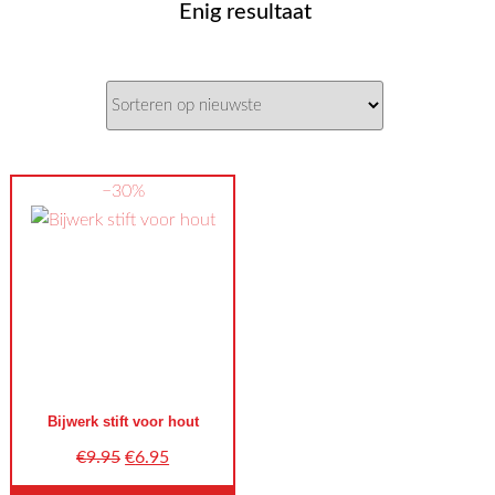
Enig resultaat
−30%
Bijwerk stift voor hout
Oorspronkelijke
Huidige
€
9.95
€
6.95
prijs
prijs