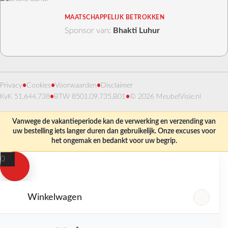
MAATSCHAPPELIJK BETROKKEN
Sponsor van:
Bhakti Luhur
Privacy
•
Cookies
•
Voorwaarden
•
Disclaimer
KvK 51.644.738
•
BTW 8501.09.735.B01
•
© 2026 MeubelVisie.nl
Vanwege de vakantieperiode kan de verwerking en verzending van
uw bestelling iets langer duren dan gebruikelijk. Onze excuses voor
het ongemak en bedankt voor uw begrip.
0
Winkelwagen