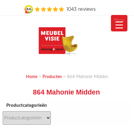
Menu
Ga
naar
de
inhoud
MEUBELVISIE
Passie voor meubels
>
>
864 Mahonie Midden
Home
Producten
864 Mahonie Midden
Productcategorieën