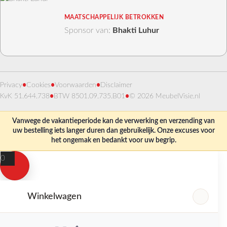
MAATSCHAPPELIJK BETROKKEN
Sponsor van:
Bhakti Luhur
Privacy
•
Cookies
•
Voorwaarden
•
Disclaimer
KvK 51.644.738
•
BTW 8501.09.735.B01
•
© 2026 MeubelVisie.nl
Vanwege de vakantieperiode kan de verwerking en verzending van
uw bestelling iets langer duren dan gebruikelijk. Onze excuses voor
het ongemak en bedankt voor uw begrip.
0
Winkelwagen