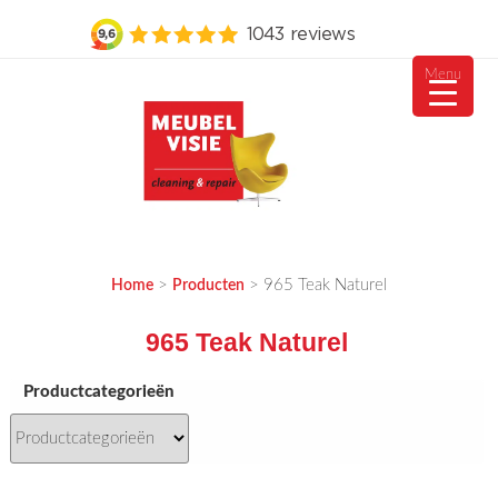
Menu
Ga
naar
de
inhoud
MEUBELVISIE
Passie voor meubels
>
>
965 Teak Naturel
Home
Producten
965 Teak Naturel
Productcategorieën