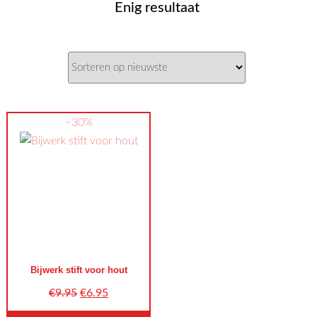
Enig resultaat
−30%
Bijwerk stift voor hout
Oorspronkelijke
Huidige
€
9.95
€
6.95
prijs
prijs