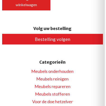
winkelwagen
€9.95.
€6.95.
Dit
product
heeft
Volg uw bestelling
meerdere
variaties.
Bestelling volgen
Deze
optie
kan
Categorieën
gekozen
worden
Meubels onderhouden
op
Meubels reinigen
de
Meubels repareren
productpagina
Meubels stofferen
Voor de doe hetzelver