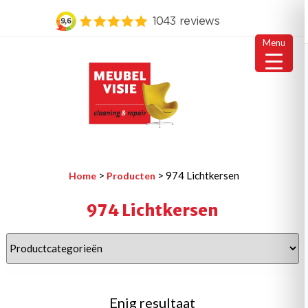
Menu
Ga
naar
de
inhoud
MEUBELVISIE
Passie voor meubels
>
>
974 Lichtkersen
Home
Producten
974 Lichtkersen
Enig resultaat