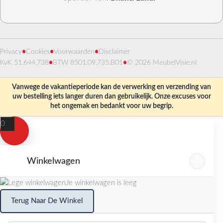
Privacy
•
Cookies
•
Voorwaarden
•
Disclaimer
KvK 51.644.738
•
BTW 8501.09.735.B01
•
© 2026 MeubelVisie.nl
Vanwege de vakantieperiode kan de verwerking en verzending van
uw bestelling iets langer duren dan gebruikelijk. Onze excuses voor
het ongemak en bedankt voor uw begrip.
0
Winkelwagen
Je winkelwagen is leeg
Terug Naar De Winkel