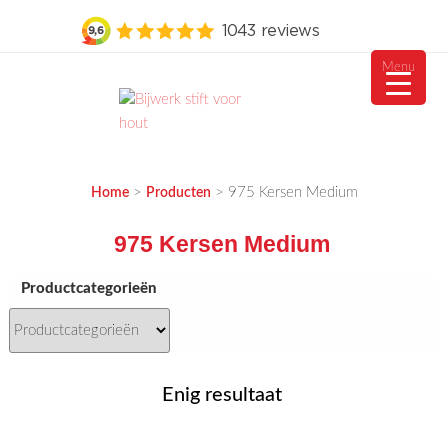
Menu
Ga
naar
de
MEUBELVISIE
Passie voor meubels
inhoud
>
>
975 Kersen Medium
Home
Producten
975 Kersen Medium
Productcategorieën
Enig resultaat