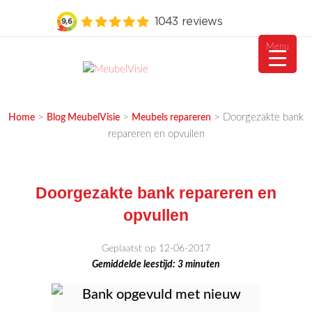
Menu
Ga
naar
MEUBELVISIE
Passie voor meubels
de
>
>
>
Doorgezakte bank
Home
Blog MeubelVisie
Meubels repareren
inhoud
repareren en opvullen
Doorgezakte bank repareren en
opvullen
Geplaatst op 12-06-2017
Gemiddelde leestijd:
3
minuten