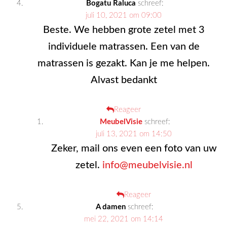
Bogatu Raluca
schreef:
juli 10, 2021 om 09:00
Beste. We hebben grote zetel met 3
individuele matrassen. Een van de
matrassen is gezakt. Kan je me helpen.
Alvast bedankt
Reageer
MeubelVisie
schreef:
juli 13, 2021 om 14:50
Zeker, mail ons even een foto van uw
zetel.
info@meubelvisie.nl
Reageer
A damen
schreef:
mei 22, 2021 om 14:14