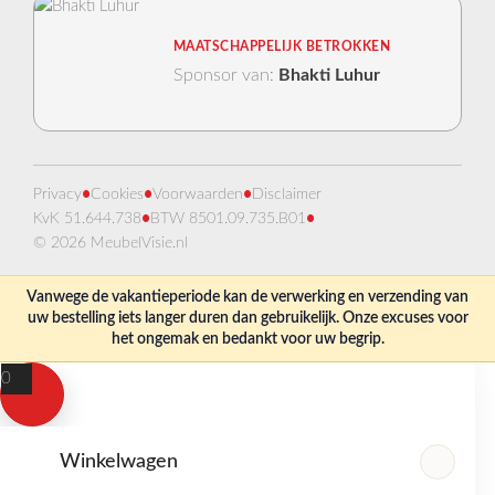
MAATSCHAPPELIJK BETROKKEN
Sponsor van:
Bhakti Luhur
Privacy
•
Cookies
•
Voorwaarden
•
Disclaimer
KvK 51.644.738
•
BTW 8501.09.735.B01
•
© 2026 MeubelVisie.nl
Vanwege de vakantieperiode kan de verwerking en verzending van
uw bestelling iets langer duren dan gebruikelijk. Onze excuses voor
het ongemak en bedankt voor uw begrip.
0
Winkelwagen