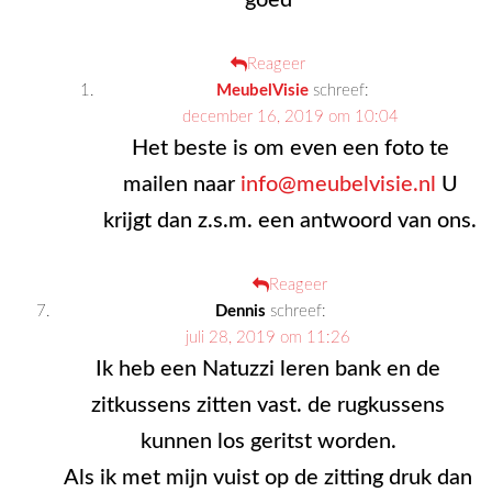
goed
Reageer
MeubelVisie
schreef:
december 16, 2019 om 10:04
Het beste is om even een foto te
mailen naar
info@meubelvisie.nl
U
krijgt dan z.s.m. een antwoord van ons.
Reageer
Dennis
schreef:
juli 28, 2019 om 11:26
Ik heb een Natuzzi leren bank en de
zitkussens zitten vast. de rugkussens
kunnen los geritst worden.
Als ik met mijn vuist op de zitting druk dan