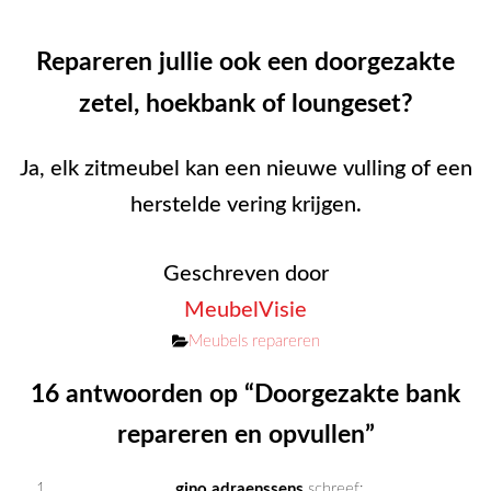
Repareren jullie ook een doorgezakte
zetel, hoekbank of loungeset?
Ja, elk zitmeubel kan een nieuwe vulling of een
herstelde vering krijgen.
Geschreven door
MeubelVisie
Categorieën
Meubels repareren
16 antwoorden op “Doorgezakte bank
repareren en opvullen”
gino adraenssens
schreef: