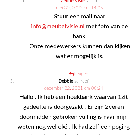
MeubelVisie
schreef:
mei 30, 2023 om 14:06
Stuur een mail naar
info@meubelvisie.nl
met foto van de
bank.
Onze medewerkers kunnen dan kijken
wat er mogelijk is.
Reageer
Debbie
schreef:
december 22, 2021 om 08:24
Hallo . Ik heb een hoekbank waarvan 1zit
gedeelte is doorgezakt . Er zijn 2veren
doormidden gebroken vulling is naar mijn
weten nog wel oké . Ik had zelf een poging