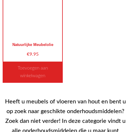
variaties.
Deze
optie
kan
gekozen
worden
Natuurlijke Meubelolie
op
€
9.95
de
productpagina
Toevoegen aan
winkelwagen
Dit
product
Heeft u meubels of vloeren van hout en bent u
heeft
meerdere
op zoek naar geschikte onderhoudsmiddelen?
variaties.
Zoek dan niet verder! In deze categorie vindt u
Deze
alle onderhoudsmiddelen die u maar kunt
optie