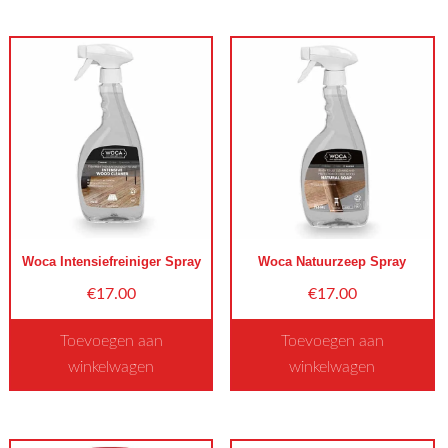
product
heeft
meerdere
variaties.
Deze
optie
kan
gekozen
worden
op
Woca Intensiefreiniger Spray
Woca Natuurzeep Spray
de
€
17.00
€
17.00
productpagina
Toevoegen aan
Toevoegen aan
winkelwagen
winkelwagen
Dit
product