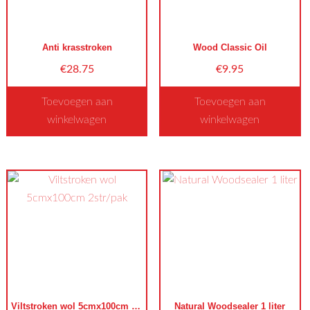
kan
kan
gekozen
gekozen
worden
worden
Anti krasstroken
Wood Classic Oil
op
op
€
28.75
€
9.95
de
de
productpagina
productpagina
Toevoegen aan
Toevoegen aan
winkelwagen
winkelwagen
Dit
product
heeft
meerdere
variaties.
Deze
optie
kan
gekozen
worden
Viltstroken wol 5cmx100cm 2str/pak
Natural Woodsealer 1 liter