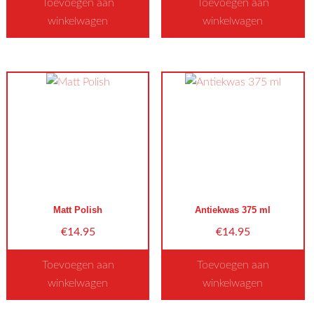
Toevoegen aan
Toevoegen aan
winkelwagen
winkelwagen
Matt Polish
Antiekwas 375 ml
€
14.95
€
14.95
Toevoegen aan
Toevoegen aan
winkelwagen
winkelwagen
Dit