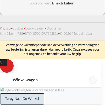
Sponsor van:
Bhakti Luhur
Privacy
•
Cookies
•
Voorwaarden
•
Disclaimer
KvK 51.644.738
•
BTW 8501.09.735.B01
•
© 2026 MeubelVisie.nl
Vanwege de vakantieperiode kan de verwerking en verzending van
uw bestelling iets langer duren dan gebruikelijk. Onze excuses voor
het ongemak en bedankt voor uw begrip.
0
Winkelwagen
Je winkelwagen is leeg
Terug Naar De Winkel