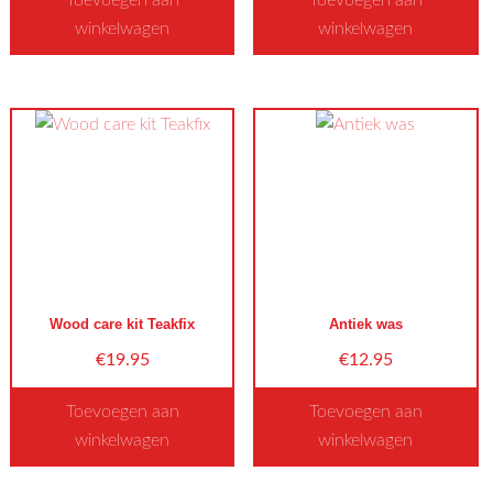
winkelwagen
winkelwagen
Wood care kit Teakfix
Antiek was
€
19.95
€
12.95
Toevoegen aan
Toevoegen aan
winkelwagen
winkelwagen
Dit