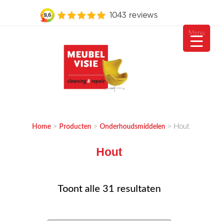
Menu
Ga
naar
de
inhoud
MEUBELVISIE
Passie voor meubels
>
>
>
Hout
Home
Producten
Onderhoudsmiddelen
Hout
Gesorteerd
Toont alle 31 resultaten
op
nieuwste