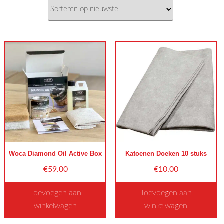
Woca Diamond Oil Active Box
Katoenen Doeken 10 stuks
€
59.00
€
10.00
Toevoegen aan
Toevoegen aan
winkelwagen
winkelwagen
Dit