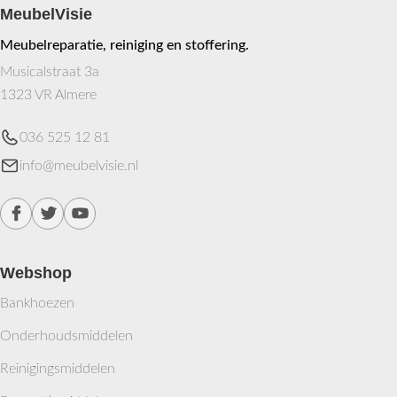
MeubelVisie
Meubelreparatie, reiniging en stoffering.
Musicalstraat 3a
1323 VR Almere
036 525 12 81
info@meubelvisie.nl
Webshop
Bankhoezen
Onderhoudsmiddelen
Reinigingsmiddelen