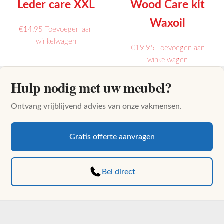
Leder care XXL
Wood Care kit
Waxoil
€
14.95
Toevoegen aan
Dit
winkelwagen
€
19.95
Toevoegen aan
product
winkelwagen
heeft
meerdere
Hulp nodig met uw meubel?
variaties.
Deze
Ontvang vrijblijvend advies van onze vakmensen.
optie
kan
Gratis offerte aanvragen
gekozen
worden
op
Bel direct
de
productpagina