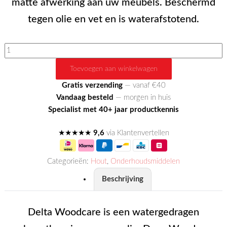
matte afwerking aan uw meubels. Beschermd
tegen olie en vet en is waterafstotend.
Delta
Woodcare
Toevoegen aan winkelwagen
aantal
Gratis verzending
— vanaf €40
Vandaag besteld
— morgen in huis
Specialist met 40+ jaar productkennis
★★★★★
9,6
via Klantenvertellen
Categorieën:
Hout
,
Onderhoudsmiddelen
Beschrijving
Delta Woodcare is een watergedragen