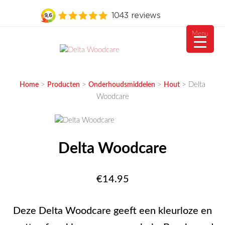
Menu
Ga
naar
MEUBELVISIE
Passie voor meubels
de
>
>
>
>
Delta
Home
Producten
Onderhoudsmiddelen
Hout
inhoud
Woodcare
Delta Woodcare
€
14.95
Deze Delta Woodcare geeft een kleurloze en