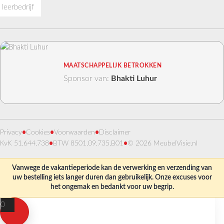
MAATSCHAPPELIJK BETROKKEN
Sponsor van:
Bhakti Luhur
Privacy
•
Cookies
•
Voorwaarden
•
Disclaimer
KvK 51.644.738
•
BTW 8501.09.735.B01
•
© 2026 MeubelVisie.nl
Vanwege de vakantieperiode kan de verwerking en verzending van
uw bestelling iets langer duren dan gebruikelijk. Onze excuses voor
het ongemak en bedankt voor uw begrip.
0