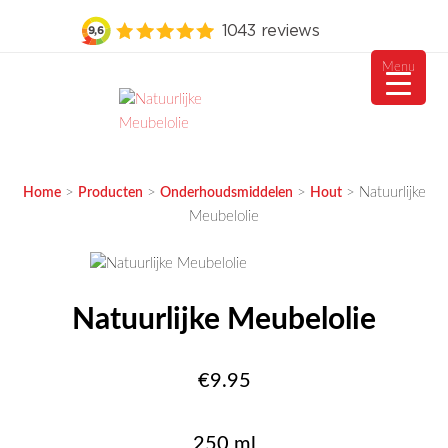
Menu
Ga
naar
de
MEUBELVISIE
Passie voor meubels
inhoud
>
>
>
>
Natuurlijke
Home
Producten
Onderhoudsmiddelen
Hout
Meubelolie
Natuurlijke Meubelolie
€
9.95
250 ml