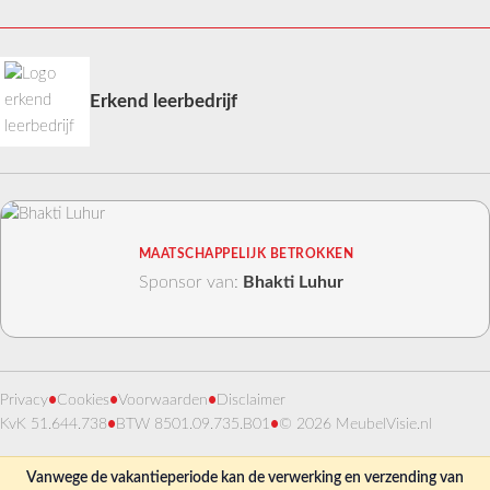
Erkend leerbedrijf
MAATSCHAPPELIJK BETROKKEN
Sponsor van:
Bhakti Luhur
Privacy
•
Cookies
•
Voorwaarden
•
Disclaimer
KvK 51.644.738
•
BTW 8501.09.735.B01
•
© 2026 MeubelVisie.nl
Vanwege de vakantieperiode kan de verwerking en verzending van