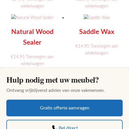
Dit
winkelwagen
winkelwagen
product
heeft
meerdere
Natural Wood
Saddle Wax
variaties.
Deze
Sealer
€
14.95
Toevoegen aan
optie
Dit
winkelwagen
kan
€
14.95
Toevoegen aan
product
gekozen
winkelwagen
heeft
worden
meerdere
op
Hulp nodig met uw meubel?
variaties.
de
Deze
productpag
Ontvang vrijblijvend advies van onze vakmensen.
optie
kan
Gratis offerte aanvragen
gekozen
worden
op
Bel direct
de