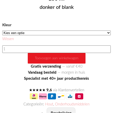
donker of blank
Kleur
Wissen
Natuurlijke
Meubelolie
Toevoegen aan winkelwagen
aantal
Gratis verzending
— vanaf €40
Vandaag besteld
— morgen in huis
Specialist met 40+ jaar productkennis
★★★★★
9,6
via Klantenvertellen
Categorieën:
Hout
,
Onderhoudsmiddelen