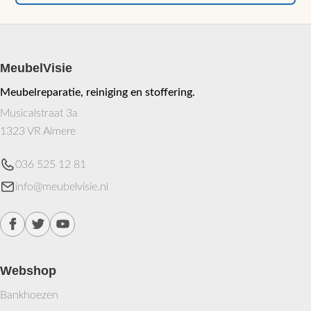
MeubelVisie
Meubelreparatie, reiniging en stoffering.
Musicalstraat 3a
1323 VR Almere
036 525 12 81
info@meubelvisie.nl
Webshop
Bankhoezen