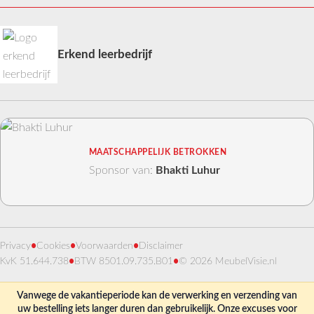
Erkend leerbedrijf
MAATSCHAPPELIJK BETROKKEN
Sponsor van:
Bhakti Luhur
Privacy
•
Cookies
•
Voorwaarden
•
Disclaimer
KvK 51.644.738
•
BTW 8501.09.735.B01
•
© 2026 MeubelVisie.nl
Vanwege de vakantieperiode kan de verwerking en verzending van
uw bestelling iets langer duren dan gebruikelijk. Onze excuses voor