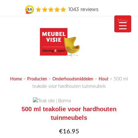
Menu
Ga
naar
de
inhoud
MEUBELVISIE
Passie voor meubels
>
>
>
>
500 ml
Home
Producten
Onderhoudsmiddelen
Hout
teakolie voor hardhouten tuinmeubels
500 ml teakolie voor hardhouten
tuinmeubels
€
16.95