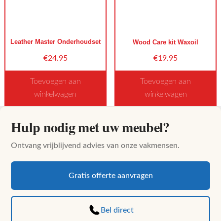
Deze
optie
kan
Leather Master Onderhoudset
Wood Care kit Waxoil
gekozen
worden
€
24.95
€
19.95
op
Toevoegen aan
Toevoegen aan
de
winkelwagen
winkelwagen
productpagina
Hulp nodig met uw meubel?
Ontvang vrijblijvend advies van onze vakmensen.
Gratis offerte aanvragen
Bel direct