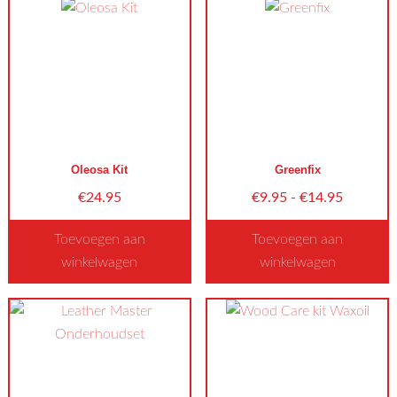
Oleosa Kit
Greenfix
Prijsklas
€
24.95
€
9.95
-
€
14.95
€9.95
Toevoegen aan
Toevoegen aan
tot
winkelwagen
winkelwagen
€14.95
Dit
product
heeft
meerdere
variaties.