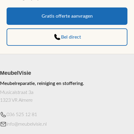
meerdere
variaties.
Deze
Gratis offerte aanvragen
optie
kan
Bel direct
gekozen
worden
op
de
productpagina
MeubelVisie
Meubelreparatie, reiniging en stoffering.
Musicalstraat 3a
1323 VR Almere
036 525 12 81
info@meubelvisie.nl