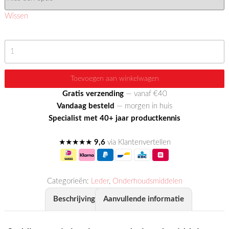
Wissen
Saddle
Wax
aantal
Toevoegen aan winkelwagen
Gratis verzending
— vanaf €40
Vandaag besteld
— morgen in huis
Specialist met 40+ jaar productkennis
★★★★★
9,6
via Klantenvertellen
Categorieën:
Leder
,
Onderhoudsmiddelen
Beschrijving
Aanvullende informatie