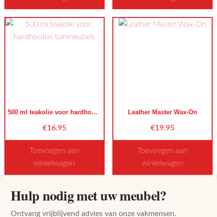
Dit
product
heeft
meerdere
variaties.
Deze
optie
kan
500 ml teakolie voor hardhouten tuinmeubels
Leather Master Wax-On
gekozen
worden
€
16.95
€
19.95
op
Toevoegen aan
Toevoegen aan
de
winkelwagen
winkelwagen
productpagina
Dit
Hulp nodig met uw meubel?
product
heeft
Ontvang vrijblijvend advies van onze vakmensen.