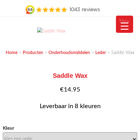
Menu
Ga
naar
MEUBELVISIE
Passie voor meubels
de
>
>
>
>
Saddle Wax
Home
Producten
Onderhoudsmiddelen
Leder
inhoud
Saddle Wax
€
14.95
Leverbaar in 8 kleuren
Kleur