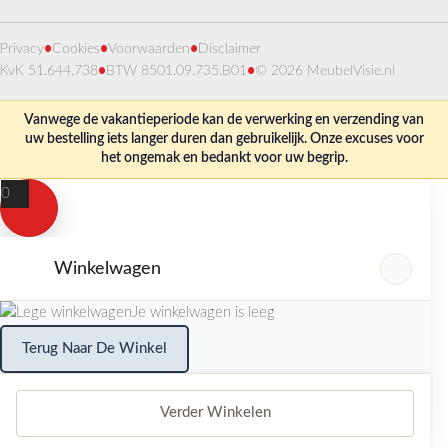
Privacy
•
Cookies
•
Voorwaarden
•
Disclaimer
KvK 51.644.738
•
BTW 8501.09.735.B01
•
© 2026 MeubelVisie.nl
Vanwege de vakantieperiode kan de verwerking en verzending van
uw bestelling iets langer duren dan gebruikelijk. Onze excuses voor
het ongemak en bedankt voor uw begrip.
0
Winkelwagen
Je winkelwagen is leeg
Terug Naar De Winkel
Verder Winkelen