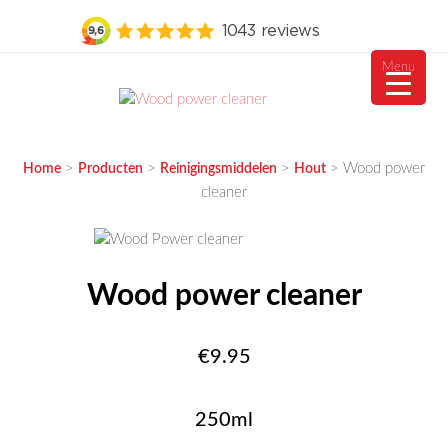
Menu
Ga
naar
MEUBELVISIE
Passie voor meubels
de
>
>
>
>
Wood power
Home
Producten
Reinigingsmiddelen
Hout
inhoud
cleaner
Wood power cleaner
€
9.95
250ml