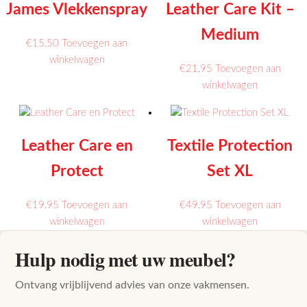
James Vlekkenspray
Leather Care Kit –
Medium
€
15.50
Toevoegen aan
winkelwagen
€
21.95
Toevoegen aan
winkelwagen
Leather Care en
Textile Protection
Protect
Set XL
€
19.95
Toevoegen aan
€
49.95
Toevoegen aan
winkelwagen
winkelwagen
Hulp nodig met uw meubel?
Ontvang vrijblijvend advies van onze vakmensen.