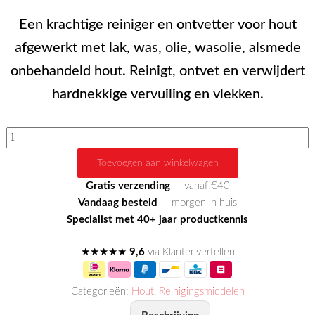
Een krachtige reiniger en ontvetter voor hout
afgewerkt met lak, was, olie, wasolie, alsmede
onbehandeld hout. Reinigt, ontvet en verwijdert
hardnekkige vervuiling en vlekken.
Wood
power
Toevoegen aan winkelwagen
cleaner
aantal
Gratis verzending
— vanaf €40
Vandaag besteld
— morgen in huis
Specialist met 40+ jaar productkennis
★★★★★
9,6
via Klantenvertellen
Categorieën:
Hout
,
Reinigingsmiddelen