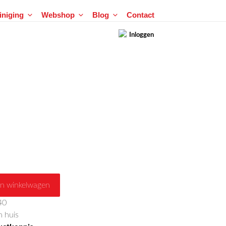
einiging
Webshop
Blog
Contact
Inloggen
n winkelwagen
40
 huis