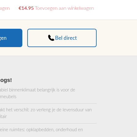
wagen
€
14.95
Toevoegen aan winkelwagen
gen
Bel direct
logs!
iel binnenklimaat belangrijk is voor de
 meubels
 het verschil: zo verleng je de levensduur van
tair
kleine ruimtes: opklapbedden, onderhoud en