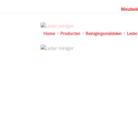
Meubelr
Ga
naar
de
MEUBELVISIE
Passie voor meubels
>
>
>
Home
Producten
Reinigingsmiddelen
Leder
inhoud