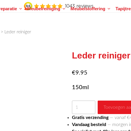
eparatie
Meubelreiniging
Meubelstoffering
Tapijtr
>
Leder reiniger
Leder reiniger
€
9.95
150ml
Leder
Toevoegen aa
reiniger
Gratis verzending
— vanaf €
aantal
Vandaag besteld
— morgen in