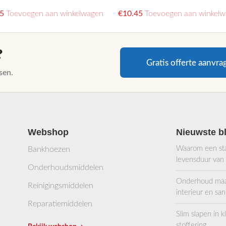
5
Toevoegen aan winkelwagen
€
10.45
Toevoegen aan winkel
?
Gratis offerte aanvra
sen.
Webshop
Nieuwste b
Waarom een stab
Bankhoezen
levensduur van
Onderhoudsmiddelen
Onderhoud maakt
Reinigingsmiddelen
interieur en sani
Reparatiemiddelen
Slim slapen in 
stoffering