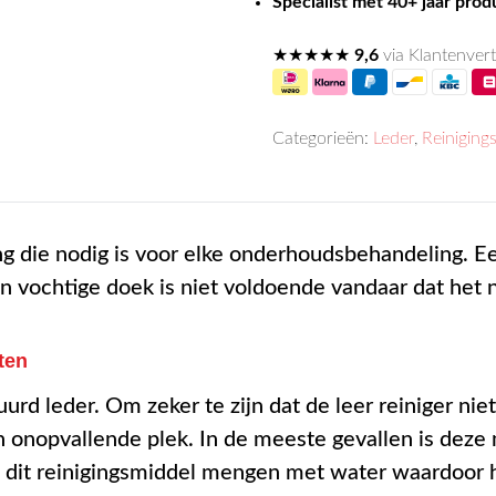
Specialist met 40+ jaar pro
★★★★★
9,6
via Klantenvert
Categorieën:
Leder
,
Reiniging
ing die nodig is voor elke onderhoudsbehandeling. 
n vochtige doek is niet voldoende vandaar dat het n
sten
rd leder. Om zeker te zijn dat de leer reiniger niet 
n onopvallende plek. In de meeste gevallen is deze m
u dit reinigingsmiddel mengen met water waardoor 