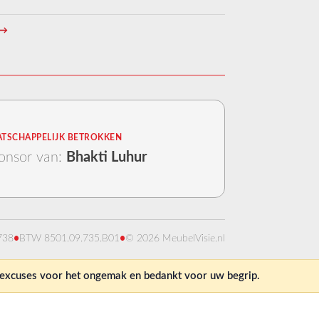
→
TSCHAPPELIJK BETROKKEN
onsor van:
Bhakti Luhur
738
•
BTW 8501.09.735.B01
•
© 2026 MeubelVisie.nl
e excuses voor het ongemak en bedankt voor uw begrip.