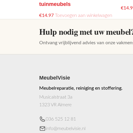
tuinmeubels
€
14.9
€
14.97
Toevoegen aan winkelwagen
Hulp nodig met uw meubel
Ontvang vrijblijvend advies van onze vakmen
MeubelVisie
Meubelreparatie, reiniging en stoffering.
Musicalstraat 3a
1323 VR Almere
036 525 12 81
info@meubelvisie.nl