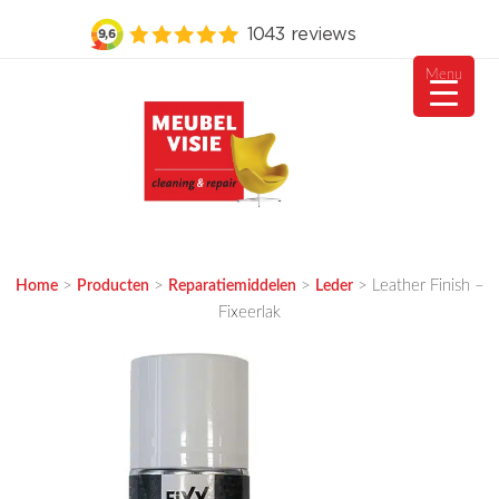
Menu
Ga
naar
de
inhoud
MEUBELVISIE
Passie voor meubels
>
>
>
>
Leather Finish –
Home
Producten
Reparatiemiddelen
Leder
Fixeerlak