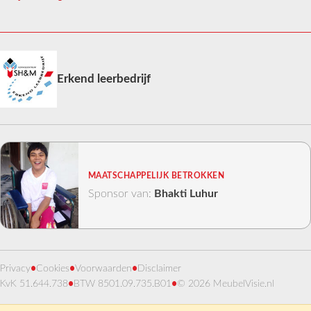
Erkend leerbedrijf
MAATSCHAPPELIJK BETROKKEN
Sponsor van:
Bhakti Luhur
Privacy
•
Cookies
•
Voorwaarden
•
Disclaimer
KvK 51.644.738
•
BTW 8501.09.735.B01
•
© 2026 MeubelVisie.nl