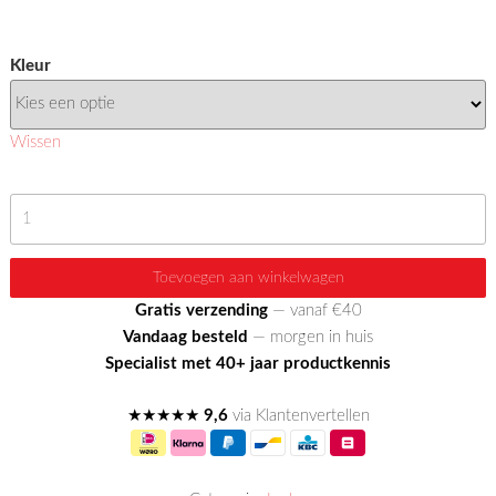
Kleur
Wissen
Leather
Finish
-
Toevoegen aan winkelwagen
Fixeerlak
Gratis verzending
— vanaf €40
aantal
Vandaag besteld
— morgen in huis
Specialist met 40+ jaar productkennis
★★★★★
9,6
via Klantenvertellen