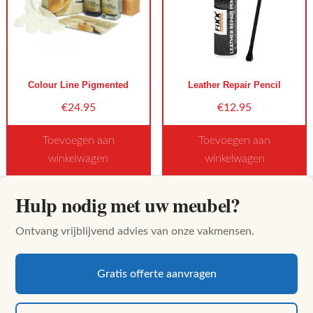
Colour Line Pigmented
Leather Repair Pencil
€
24.95
€
12.95
Toevoegen aan
Toevoegen aan
winkelwagen
winkelwagen
Dit
Dit
Hulp nodig met uw meubel?
product
product
heeft
heeft
Ontvang vrijblijvend advies van onze vakmensen.
meerdere
meerdere
variaties.
variaties.
Deze
Deze
Gratis offerte aanvragen
optie
optie
kan
kan