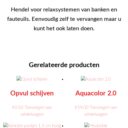
Hendel voor relaxsystemen van banken en
fauteuils. Eenvoudig zelf te vervangen maar u
kunt het ook laten doen.
Gerelateerde producten
Opvul schijven
Aquacolor 2.0
€
0.50
Toevoegen aan
€
59.00
Toevoegen aan
Dit
winkelwagen
winkelwagen
product
heeft