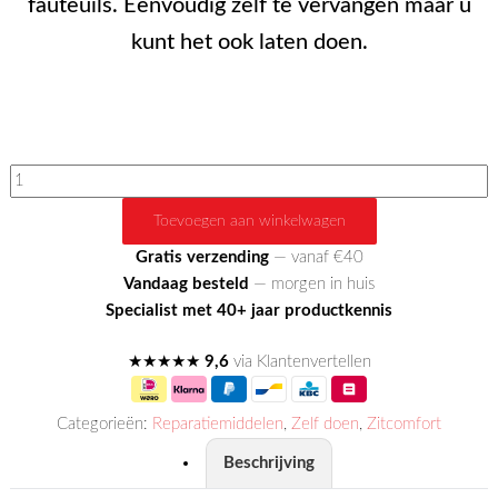
fauteuils. Eenvoudig zelf te vervangen maar u
kunt het ook laten doen.
Hendel
relaxsysteem
Toevoegen aan winkelwagen
aantal
Gratis verzending
— vanaf €40
Vandaag besteld
— morgen in huis
Specialist met 40+ jaar productkennis
★★★★★
9,6
via Klantenvertellen
Categorieën:
Reparatiemiddelen
,
Zelf doen
,
Zitcomfort
Beschrijving