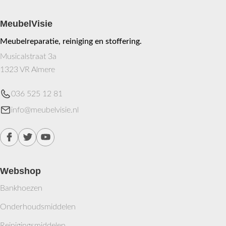
MeubelVisie
Meubelreparatie, reiniging en stoffering.
Musicalstraat 3a
1323 VR Almere
036 525 12 81
info@meubelvisie.nl
Webshop
Bankhoezen
Onderhoudsmiddelen
Reinigingsmiddelen