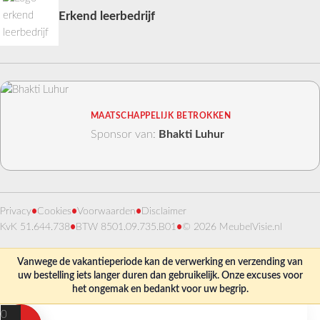
Erkend leerbedrijf
MAATSCHAPPELIJK BETROKKEN
Sponsor van:
Bhakti Luhur
Privacy
•
Cookies
•
Voorwaarden
•
Disclaimer
KvK 51.644.738
•
BTW 8501.09.735.B01
•
© 2026 MeubelVisie.nl
Vanwege de vakantieperiode kan de verwerking en verzending van
uw bestelling iets langer duren dan gebruikelijk. Onze excuses voor
het ongemak en bedankt voor uw begrip.
0