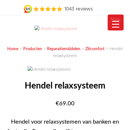
Menu
Ga
naar
MEUBELVISIE
Passie voor meubels
de
>
>
>
>
Hendel
Home
Producten
Reparatiemiddelen
Zitcomfort
inhoud
relaxsysteem
Hendel relaxsysteem
€
69.00
Hendel voor relaxsystemen van banken en