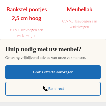
meerdere
Bankstel pootjes
Meubellak
variaties.
Deze
2,5 cm hoog
€
19.95
Toevoegen aan
optie
Dit
winkelwagen
kan
€
1.97
Toevoegen aan
product
gekozen
winkelwagen
heeft
worden
meerdere
op
Hulp nodig met uw meubel?
variaties.
de
Deze
productpag
Ontvang vrijblijvend advies van onze vakmensen.
optie
kan
Gratis offerte aanvragen
gekozen
worden
op
Bel direct
de
productpag