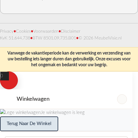
Privacy
•
Cookies
•
Voorwaarden
•
Disclaimer
KvK 51.644.738
•
BTW 8501.09.735.B01
•
© 2026 MeubelVisie.nl
Vanwege de vakantieperiode kan de verwerking en verzending van
uw bestelling iets langer duren dan gebruikelijk. Onze excuses voor
het ongemak en bedankt voor uw begrip.
0
Winkelwagen
Je winkelwagen is leeg
Terug Naar De Winkel