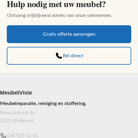
Hulp nodig met uw meubel?
de
productpagina
Ontvang vrijblijvend advies van onze vakmensen.
Gratis offerte aanvragen
Bel direct
MeubelVisie
Meubelreparatie, reiniging en stoffering.
Musicalstraat 3a
1323 VR Almere
036 525 12 81