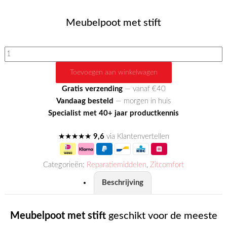
Meubelpoot met stift
Meubelpootjes
met
Toevoegen aan winkelwagen
stift
3
Gratis verzending
— vanaf €40
cm
Vandaag besteld
— morgen in huis
hoog
Specialist met 40+ jaar productkennis
aantal
★★★★★
9,6
via Klantenvertellen
Categorieën:
Reparatiemiddelen
,
Zitcomfort
Beschrijving
Meubelpoot met stift
geschikt voor de meeste