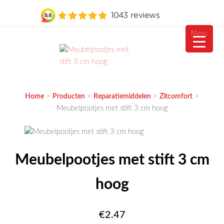
Menu
Ga
naar
de
MEUBELVISIE
Passie voor meubels
inhoud
>
>
>
>
Home
Producten
Reparatiemiddelen
Zitcomfort
Meubelpootjes met stift 3 cm hoog
Meubelpootjes met stift 3 cm
hoog
€
2.47