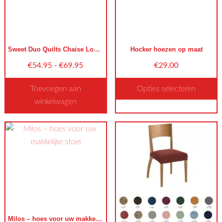
Sweet Duo Quilts Chaise Longue Rechts
Hocker hoezen op maat
Prijsklasse:
€
54.95
-
€
69.95
€29.00
€54.95
Toevoegen aan
Opties selecteren
tot
winkelwagen
€69.95
Dit
product
heeft
meerdere
variaties.
Deze
optie
kan
Milos – hoes voor uw makkelijke stoel
gekozen