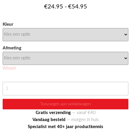
Prijsklasse:
€
24.95
-
€
54.95
€24.95
Kleur
tot
€54.95
Afmeting
Wissen
Bankbeschermer
Duo
aantal
Toevoegen aan winkelwagen
Gratis verzending
— vanaf €40
Vandaag besteld
— morgen in huis
Specialist met 40+ jaar productkennis