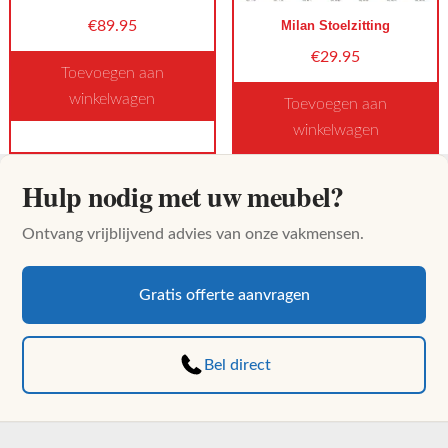
worden
Milan Stoelzitting
€
89.95
op
€
29.95
Toevoegen aan
de
winkelwagen
productpagina
Toevoegen aan
winkelwagen
Dit
product
Dit
Hulp nodig met uw meubel?
heeft
product
meerdere
heeft
Ontvang vrijblijvend advies van onze vakmensen.
variaties.
meerdere
Deze
variaties.
optie
Deze
Gratis offerte aanvragen
kan
optie
gekozen
kan
Bel direct
worden
gekozen
op
worden
de
op
productpagina