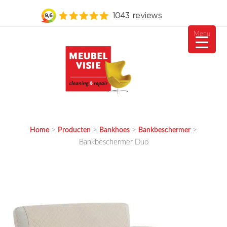
Menu
Ga
naar
de
inhoud
MEUBELVISIE
Passie voor meubels
>
>
>
>
Home
Producten
Bankhoes
Bankbeschermer
Bankbeschermer Duo