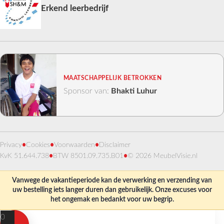
Erkend leerbedrijf
MAATSCHAPPELIJK BETROKKEN
Sponsor van:
Bhakti Luhur
Privacy
•
Cookies
•
Voorwaarden
•
Disclaimer
KvK 51.644.738
•
BTW 8501.09.735.B01
•
© 2026 MeubelVisie.nl
Vanwege de vakantieperiode kan de verwerking en verzending van
uw bestelling iets langer duren dan gebruikelijk. Onze excuses voor
het ongemak en bedankt voor uw begrip.
0