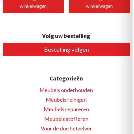
winkelwagen
winkelwagen
Dit
Dit
product
product
heeft
heeft
Volg uw bestelling
meerdere
meerdere
variaties.
variaties.
Bestelling volgen
Deze
Deze
optie
optie
kan
kan
Categorieën
gekozen
gekozen
worden
worden
Meubels onderhouden
op
op
Meubels reinigen
de
de
Meubels repareren
productpagina
productpagina
Meubels stofferen
Voor de doe hetzelver