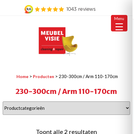
Menu
Ga
naar
de
inhoud
MEUBELVISIE
Passie voor meubels
>
>
230-300cm / Arm 110-170cm
Home
Producten
230-300cm / Arm 110-170cm
Gesorteerd
Toont alle 2 resultaten