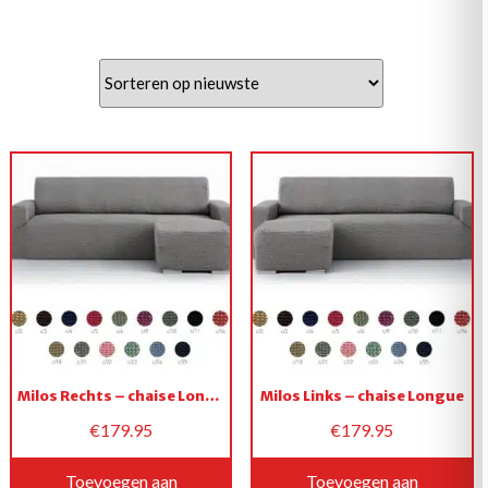
op
nieuwste
Milos Rechts – chaise Longue
Milos Links – chaise Longue
€
179.95
€
179.95
Toevoegen aan
Toevoegen aan