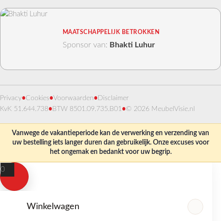
MAATSCHAPPELIJK BETROKKEN
Sponsor van:
Bhakti Luhur
Privacy
•
Cookies
•
Voorwaarden
•
Disclaimer
KvK 51.644.738
•
BTW 8501.09.735.B01
•
© 2026 MeubelVisie.nl
Vanwege de vakantieperiode kan de verwerking en verzending van
uw bestelling iets langer duren dan gebruikelijk. Onze excuses voor
het ongemak en bedankt voor uw begrip.
0
Winkelwagen