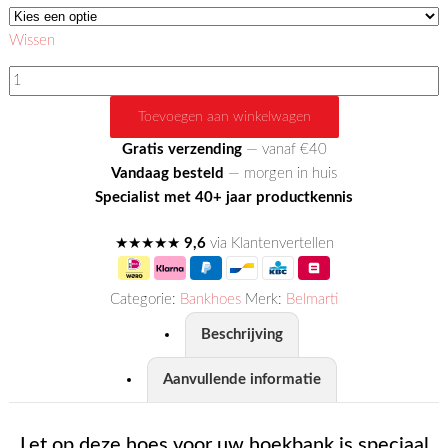
Wissen
Milos
Rechts
Toevoegen aan winkelwagen
–
chaise
Gratis verzending
— vanaf €40
Longue
Vandaag besteld
— morgen in huis
aantal
Specialist met 40+ jaar productkennis
★★★★★
9,6
via Klantenvertellen
Categorie:
Bankhoes
Merk:
Belmarti
Beschrijving
Aanvullende informatie
Let op deze hoes voor uw hoekbank is speciaal