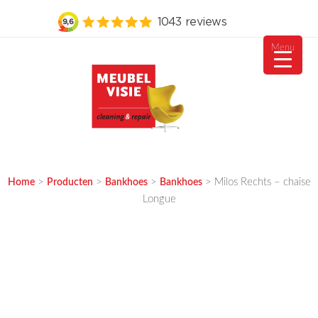
Menu
Ga
naar
de
inhoud
MEUBELVISIE
Passie voor meubels
>
>
>
>
Milos Rechts – chaise
Home
Producten
Bankhoes
Bankhoes
Longue