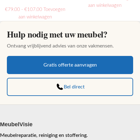
€39.95
Dit
aan winkelwagen
kan
kan
Prijsklasse:
€
79.00
-
€
107.00
Toevoegen
tot
product
gekozen
gekozen
€79.00
Dit
aan winkelwagen
€79.95
heeft
worden
worden
tot
product
meerder
op
op
Hulp nodig met uw meubel?
€107.00
heeft
variaties.
de
de
meerdere
Deze
productpagina
productp
Ontvang vrijblijvend advies van onze vakmensen.
variaties.
optie
Deze
kan
optie
Gratis offerte aanvragen
gekozen
kan
worden
gekozen
op
worden
Bel direct
de
op
productp
de
productpagina
MeubelVisie
Meubelreparatie, reiniging en stoffering.