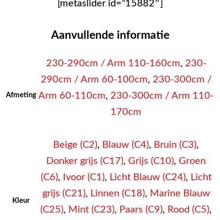
[metaslider id=”15882″]
Aanvullende informatie
230-290cm / Arm 110-160cm
,
230-
290cm / Arm 60-100cm
,
230-300cm /
Arm 60-110cm
,
230-300cm / Arm 110-
Afmeting
170cm
Beige (C2)
,
Blauw (C4)
,
Bruin (C3)
,
Donker grijs (C17)
,
Grijs (C10)
,
Groen
(C6)
,
Ivoor (C1)
,
Licht Blauw (C24)
,
Licht
grijs (C21)
,
Linnen (C18)
,
Marine Blauw
Kleur
(C25)
,
Mint (C23)
,
Paars (C9)
,
Rood (C5)
,