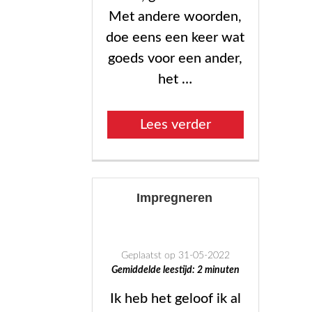
Met andere woorden,
doe eens een keer wat
goeds voor een ander,
het …
“Wie
Lees verder
goed
doet”
Impregneren
Geplaatst op 31-05-2022
Gemiddelde leestijd:
2
minuten
Ik heb het geloof ik al