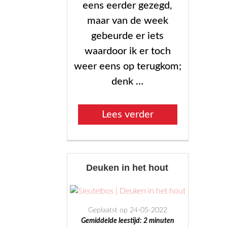
eens eerder gezegd,
maar van de week
gebeurde er iets
waardoor ik er toch
weer eens op terugkom;
denk …
“Impregneren”
Lees verder
Deuken in het hout
Geplaatst op 24-05-2022
Gemiddelde leestijd:
2
minuten