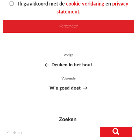
Ik ga akkoord met de
cookie verklaring
en
privacy
statement
.
Bericht
Vorige
Vorig
navigatie
bericht
Deuken in het hout
Volgende
Volgend
bericht
Wie goed doet
Zoeken
Zoeken
naar: