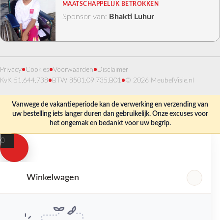
MAATSCHAPPELIJK BETROKKEN
Sponsor van:
Bhakti Luhur
Privacy
•
Cookies
•
Voorwaarden
•
Disclaimer
KvK 51.644.738
•
BTW 8501.09.735.B01
•
© 2026 MeubelVisie.nl
Vanwege de vakantieperiode kan de verwerking en verzending van
uw bestelling iets langer duren dan gebruikelijk. Onze excuses voor
het ongemak en bedankt voor uw begrip.
0
Winkelwagen