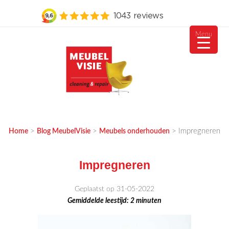
Menu
Ga
naar
de
inhoud
MEUBELVISIE
Passie voor meubels
>
>
>
Impregneren
Home
Blog MeubelVisie
Meubels onderhouden
Impregneren
Geplaatst op 31-05-2022
Gemiddelde leestijd:
2
minuten