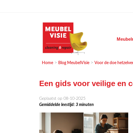
Ga
naar
de
inhoud
Meubelr
MEUBELVISIE
Passie voor meubels
>
>
Home
Blog MeubelVisie
Voor de doe hetzelve
Een gids voor veilige en 
Geplaatst op 08-10-2025
Gemiddelde leestijd:
3
minuten