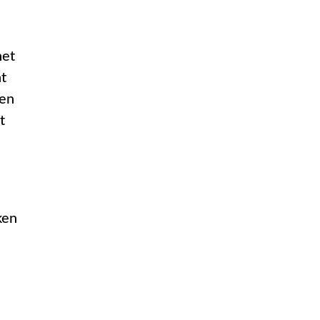
het
nt
pen
t
ken