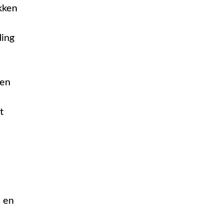
kken
ding
gen
t
n en