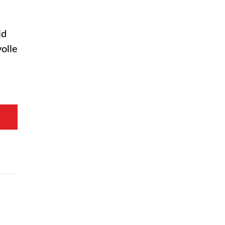
id
olle