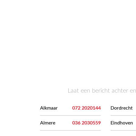
Laat een bericht achter e
Alkmaar
072 2020144
Dordrecht
Almere
036 2030559
Eindhoven