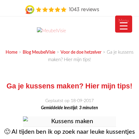
Menu
Ga
naar
MEUBELVISIE
Passie voor meubels
de
>
>
>
Ga je kussens
Home
Blog MeubelVisie
Voor de doe hetzelver
inhoud
maken? Hier mijn tips!
Ga je kussens maken? Hier mijn tips!
Geplaatst op 18-09-2017
Gemiddelde leestijd:
3
minuten
🙂 Al tijden ben ik op zoek naar leuke kussentjes