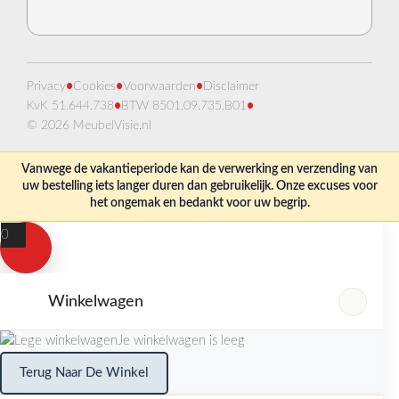
Privacy
•
Cookies
•
Voorwaarden
•
Disclaimer
KvK 51.644.738
•
BTW 8501.09.735.B01
•
© 2026 MeubelVisie.nl
Vanwege de vakantieperiode kan de verwerking en verzending van
uw bestelling iets langer duren dan gebruikelijk. Onze excuses voor
het ongemak en bedankt voor uw begrip.
0
Winkelwagen
Je winkelwagen is leeg
Terug Naar De Winkel