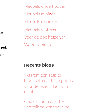
Meubels onderhouden
Meubels reinigen
Meubels repareren
ns
Meubels stofferen
te
Voor de doe hetzelver
Wooninspiratie
met
al-
Recente blogs
Waarom een stabiel
binnenklimaat belangrijk is
voor de levensduur van
meubels
n
Onderhoud maakt het
verschil: zo verleng je de