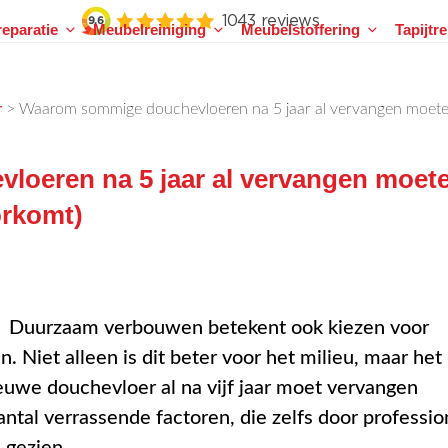
eparatie
Meubelreiniging
Meubelstoffering
Tapijtr
>
Waarom sommige douchevloeren na 5 jaar al vervangen moeten
r
oeren na 5 jaar al vervangen moet
orkomt)
Duurzaam verbouwen betekent ook kiezen voor
. Niet alleen is dit beter voor het milieu, maar het
euwe douchevloer al na vijf jaar moet vervangen
tal verrassende factoren, die zelfs door professio
 gezien.