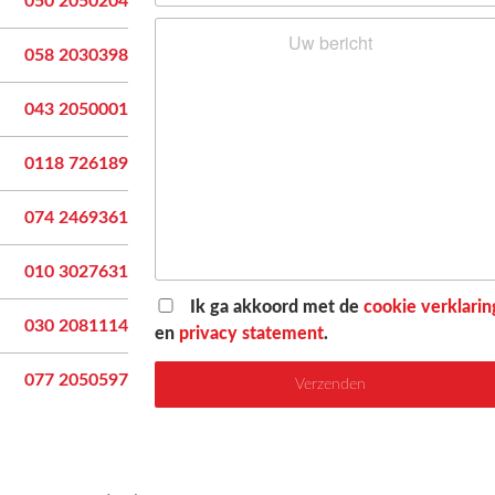
050 2050204
n
058 2030398
043 2050001
0118 726189
074 2469361
010 3027631
Ik ga akkoord met de
cookie verklarin
030 2081114
en
privacy statement
.
077 2050597