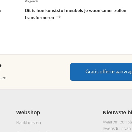
Volgende
Volgend
bericht
n
Dit is hoe kunststof meubels je woonkamer zullen
transformeren
?
Gratis offerte aanvra
sen.
Webshop
Nieuwste b
Waarom een stab
Bankhoezen
levensduur van