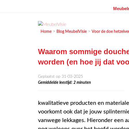
Meubelr
Ga
naar
de
MEUBELVISIE
Passie voor meubels
>
>
Home
Blog MeubelVisie
Voor de doe hetzelve
inhoud
Waarom sommige douchevl
worden (en hoe jij dat vo
Geplaatst op 31-03-2025
Gemiddelde leestijd:
2
minuten
kwalitatieve producten en materialen
voorkomt ook dat je jouw splinterni
vanwege lekkages. Hieronder een aan
nog weleens over het hoofd worden