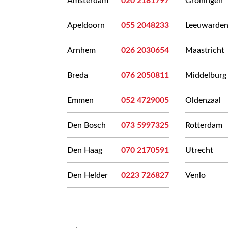
Amsterdam
020 2181797
Groningen
Apeldoorn
055 2048233
Leeuwarde
Arnhem
026 2030654
Maastricht
Breda
076 2050811
Middelburg
Emmen
052 4729005
Oldenzaal
Den Bosch
073 5997325
Rotterdam
Den Haag
070 2170591
Utrecht
Den Helder
0223 726827
Venlo
Bericht