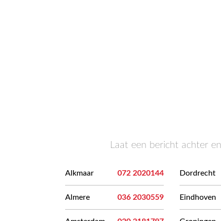
Laat een bericht achter e
Alkmaar
072 2020144
Dordrecht
Almere
036 2030559
Eindhoven