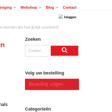
einiging
Webshop
Blog
Contact
Inloggen
 worden (en hoe jij dat voorkomt)
Zoeken
en
Zoeken
naar:
Zoeken
Volg uw bestelling
Bestelling volgen
nals
Categorieën