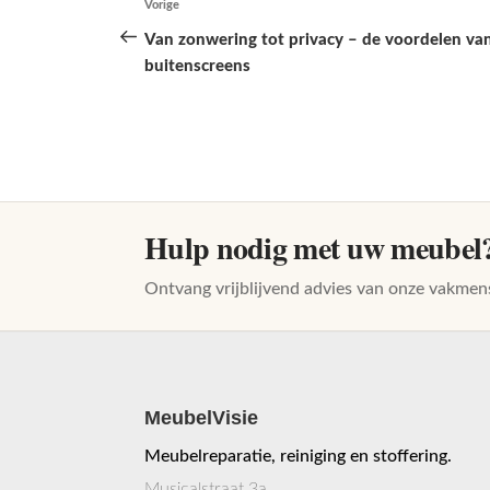
Vorige
Vorig
navigatie
bericht
Van zonwering tot privacy – de voordelen va
buitenscreens
Hulp nodig met uw meubel
Ontvang vrijblijvend advies van onze vakmen
MeubelVisie
Meubelreparatie, reiniging en stoffering.
Musicalstraat 3a