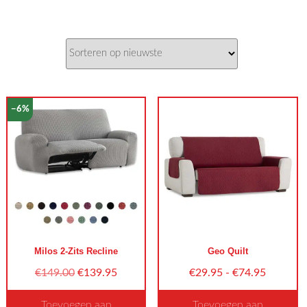
op
nieuwste
−6%
Milos 2-Zits Recline
Geo Quilt
Oorspronkelijke
Huidige
Prijsklas
€
149.00
€
139.95
€
29.95
-
€
74.95
prijs
prijs
€29.95
Toevoegen aan
Toevoegen aan