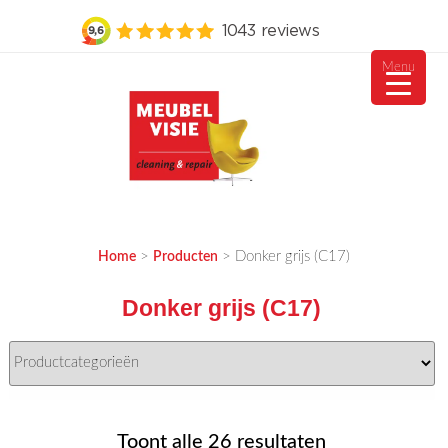
Menu
Ga
naar
de
inhoud
MEUBELVISIE
Passie voor meubels
>
>
Donker grijs (C17)
Home
Producten
Donker grijs (C17)
Gesorteerd
Toont alle 26 resultaten