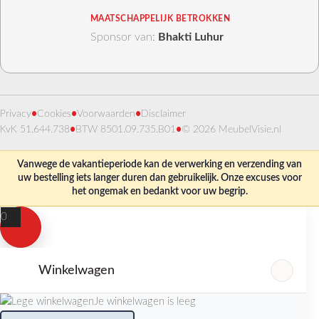
MAATSCHAPPELIJK BETROKKEN
Sponsor van:
Bhakti Luhur
Privacy
•
Cookies
•
Voorwaarden
•
Disclaimer
KvK 51.644.738
•
BTW 8501.09.735.B01
•
© 2026 MeubelVisie.nl
Vanwege de vakantieperiode kan de verwerking en verzending van
uw bestelling iets langer duren dan gebruikelijk. Onze excuses voor
het ongemak en bedankt voor uw begrip.
0
Winkelwagen
Je winkelwagen is leeg