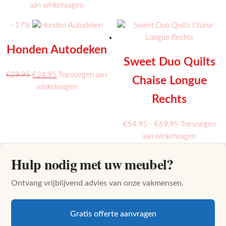
€59.95
Dit
€129.95
heeft
aan winkelwagen
tot
product
meerder
−17%
€79.95
heeft
variaties.
meerdere
Deze
Honden Autodeken
variaties.
optie
Sweet Duo Quilts
Deze
kan
Oorspronkelijke
Huidige
€
29.95
€
24.95
Toevoegen aan
optie
gekozen
Chaise Longue
prijs
prijs
Dit
winkelwagen
kan
worden
Rechts
was:
is:
product
gekozen
op
€29.95.
€24.95.
heeft
worden
de
meerdere
Prijsklasse:
€
54.95
-
€
69.95
Toevoegen
op
productp
variaties.
€54.95
Dit
aan winkelwagen
de
Deze
tot
product
productpagina
Hulp nodig met uw meubel?
optie
€69.95
heeft
kan
meerder
Ontvang vrijblijvend advies van onze vakmensen.
gekozen
variaties.
worden
Deze
op
optie
Gratis offerte aanvragen
de
kan