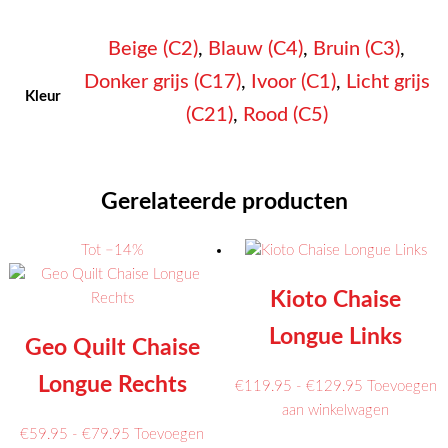
Beige (C2)
,
Blauw (C4)
,
Bruin (C3)
,
Donker grijs (C17)
,
Ivoor (C1)
,
Licht grijs
Kleur
(C21)
,
Rood (C5)
Gerelateerde producten
Tot −14%
Kioto Chaise
Longue Links
Geo Quilt Chaise
Longue Rechts
Prijsklasse:
€
119.95
-
€
129.95
Toevoegen
€119.95
Dit
aan winkelwagen
Prijsklasse:
tot
product
€
59.95
-
€
79.95
Toevoegen