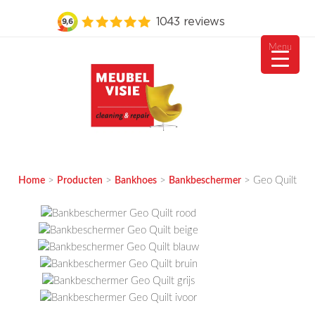
Menu
Ga
naar
de
inhoud
MEUBELVISIE
Passie voor meubels
>
>
>
>
Geo Quilt
Home
Producten
Bankhoes
Bankbeschermer