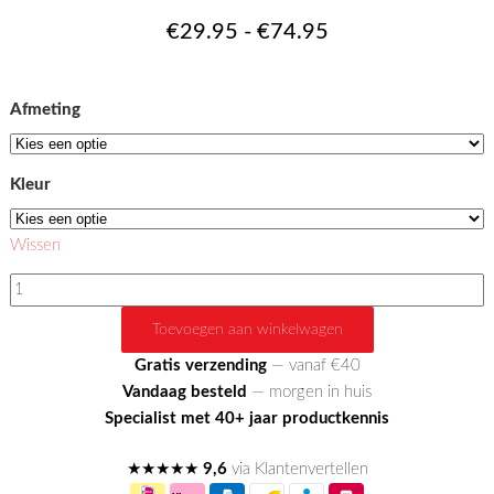
Prijsklasse:
€
29.95
-
€
74.95
€29.95
tot
Afmeting
€74.95
Kleur
Wissen
Geo
Quilt
Toevoegen aan winkelwagen
aantal
Gratis verzending
— vanaf €40
Vandaag besteld
— morgen in huis
Specialist met 40+ jaar productkennis
★★★★★
9,6
via Klantenvertellen