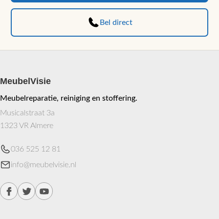
productpagina
gekozen
worden
Bel direct
op
de
productp
MeubelVisie
Meubelreparatie, reiniging en stoffering.
Musicalstraat 3a
1323 VR Almere
036 525 12 81
info@meubelvisie.nl