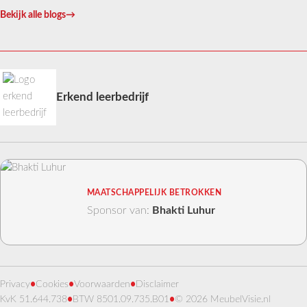
Bekijk alle blogs
→
Erkend leerbedrijf
MAATSCHAPPELIJK BETROKKEN
Sponsor van:
Bhakti Luhur
Privacy
•
Cookies
•
Voorwaarden
•
Disclaimer
KvK 51.644.738
•
BTW 8501.09.735.B01
•
© 2026 MeubelVisie.nl