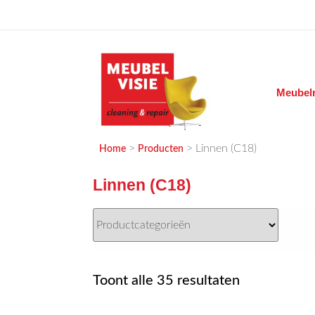
Ga
naar
de
inhoud
Meubelr
MEUBELVISIE
Passie voor meubels
>
>
Linnen (C18)
Home
Producten
Linnen (C18)
Gesorteerd
Toont alle 35 resultaten
op