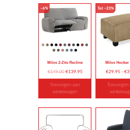
nieuwste
−6%
Tot −23%
Milos 2-Zits Recline
Milos Hocker
Oorspronkelijke
Huidige
€
149.00
€
139.95
€
29.95
-
€
3
prijs
prijs
Toevoegen aan
Toevoegen
was:
is:
winkelwagen
winkelwa
€149.00.
€139.95.
Dit
Dit
product
pro
heeft
heef
meerdere
mee
variaties.
vari