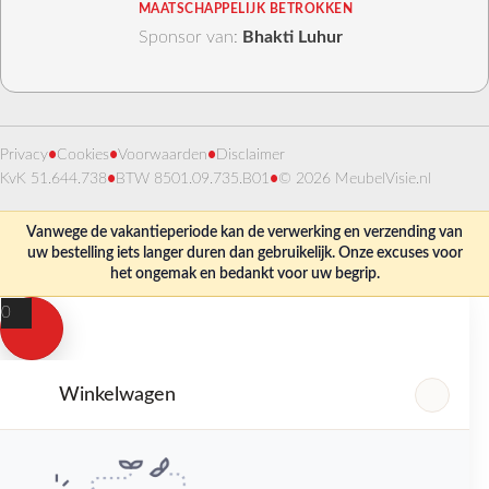
MAATSCHAPPELIJK BETROKKEN
Sponsor van:
Bhakti Luhur
Privacy
•
Cookies
•
Voorwaarden
•
Disclaimer
KvK 51.644.738
•
BTW 8501.09.735.B01
•
© 2026 MeubelVisie.nl
Vanwege de vakantieperiode kan de verwerking en verzending van
uw bestelling iets langer duren dan gebruikelijk. Onze excuses voor
het ongemak en bedankt voor uw begrip.
0
Winkelwagen