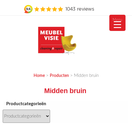
Menu
Ga
naar
de
inhoud
MEUBELVISIE
Passie voor meubels
>
>
Midden bruin
Home
Producten
Midden bruin
Productcategorieën