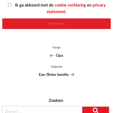
Ik ga akkoord met de
cookie verklaring
en
privacy
statement
.
Bericht
Vorige
Vorig
navigatie
bericht
Opa
Volgende
Volgend
bericht
Een flinke familie
Zoeken
Zoeken
naar: