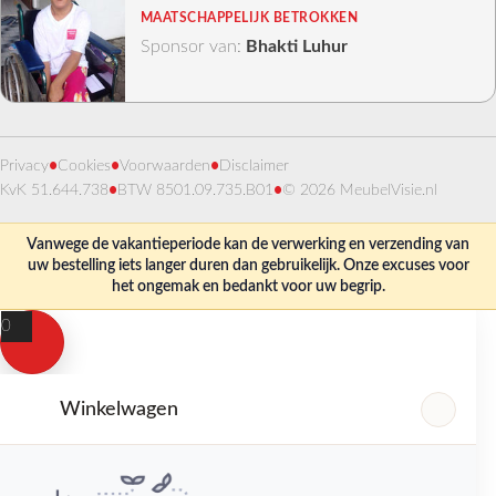
MAATSCHAPPELIJK BETROKKEN
Sponsor van:
Bhakti Luhur
Privacy
•
Cookies
•
Voorwaarden
•
Disclaimer
KvK 51.644.738
•
BTW 8501.09.735.B01
•
© 2026 MeubelVisie.nl
Vanwege de vakantieperiode kan de verwerking en verzending van
uw bestelling iets langer duren dan gebruikelijk. Onze excuses voor
het ongemak en bedankt voor uw begrip.
0
Winkelwagen