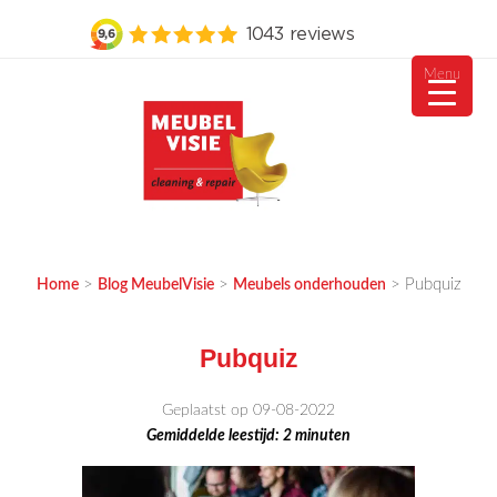
Menu
Ga
naar
de
inhoud
MEUBELVISIE
Passie voor meubels
>
>
>
Pubquiz
Home
Blog MeubelVisie
Meubels onderhouden
Pubquiz
Geplaatst op 09-08-2022
Gemiddelde leestijd:
2
minuten