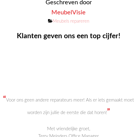
Geschreven door
MeubelVisie
Categorieën
Meubels repareren
Klanten geven ons een top cijfer!
“
Voor ons geen andere reparateurs meer! Als er iets gemaakt moet
”
worden zijn jullie de eerste die dat horen!
Met vriendelijke groet,
Terry Meinders Office Manager