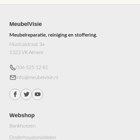
MeubelVisie
Meubelreparatie, reiniging en stoffering.
Musicalstraat 3a
1323 VR Almere
036 525 12 81
info@meubelvisie.nl
Webshop
Bankhoezen
Onderhoudsmiddelen