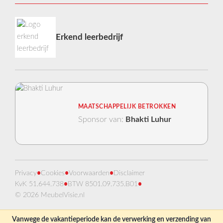
Erkend leerbedrijf
MAATSCHAPPELIJK BETROKKEN
Sponsor van:
Bhakti Luhur
Privacy
•
Cookies
•
Voorwaarden
•
Disclaimer
KvK 51.644.738
•
BTW 8501.09.735.B01
•
© 2026 MeubelVisie.nl
Vanwege de vakantieperiode kan de verwerking en verzending van