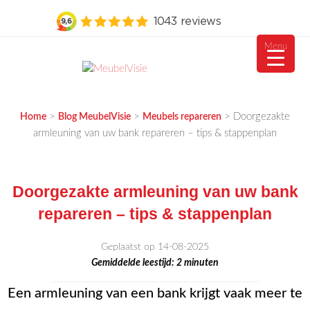
Menu
Ga
naar
MEUBELVISIE
Passie voor meubels
de
>
>
>
Doorgezakte
Home
Blog MeubelVisie
Meubels repareren
inhoud
armleuning van uw bank repareren – tips & stappenplan
Doorgezakte armleuning van uw bank
repareren – tips & stappenplan
Geplaatst op 14-08-2025
Gemiddelde leestijd:
2
minuten
Een armleuning van een bank krijgt vaak meer te